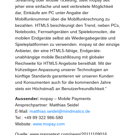
jeher eine einfache und weit verbreitete Möglichkeit
dar, Einkäufe am PC unter Angabe der
Mobilfunknummer über die Mobilfunkrechnung zu
bezahlen. HTML5 beschleunigt den Trend, neben PCs,
Notebooks, Fernsehgeräten und Spielekonsolen, die
mobilen Endgeräte selbst als Wiedergabegeräte und
Spieleplattformen zu verwenden. mopay ist der einzige
Anbieter, der eine HTML5-fähige, Endgeräte-
unabhängige mobile Bezahllösung mit globaler
Reichweite für HTML5 Angebote bereithält. Mit der
frühzeitigen Anpassung unserer Technologien an
künftige Standards garantieren wir unseren Kunden
und Konsumenten auch für die kommenden Jahre
stets ein Höchstmaß an Benutzerfreundlichkeit.“
Aussender:
mopay – Mobile Payments
Ansprechpartner: Matthias Seidel
E-Mail:
matthias.seidel@mindmatics.de
Tel.: +49 89 322 986-580
Website:
www.mopay.com
Quelle: www.pressetext.com/news/20111109016