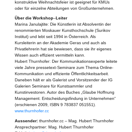
konstruktive Weihnachtsfeier ist geeignet für KMUs
oder für einzelne Abteilungen von Großunternehmen.
Über die Workshop
–
Leiter
Marina Janulajtite: Die Künstlerin ist Absolventin der
renommierten Moskauer Kunsthochschule (Surikov
Institut) und lebt seit 1994 in Österreich. Als
Kursleiterin an der Akademie Geras und auch als
Privatlehrerin hat sie bewiesen, dass sie ihr eigenes
Wissen auch effizient vermitteln kann.
Hubert Thurnhofer: Der Kommunikationsexperte leitete
viele Jahre pressetext-Seminare zum Thema Online-
Kommunikation und effiziente Öffentlichkeitsarbeit.
Daneben hält er als Galerist und Vorsitzender der IG
Galerien Seminare für Kunstsammler und
Kunstinvestoren. Autor des Buches „Glaube Hoffnung
Management. Entscheidungsfindung in Unternehmen“
(erschienen 2009, ISBN 9 783837 051551).
www.thurnhofer.cc
Aussender:
thurnhofer.cc – Mag. Hubert Thurnhofer
Ansprechpartner: Mag. Hubert Thurnhofer