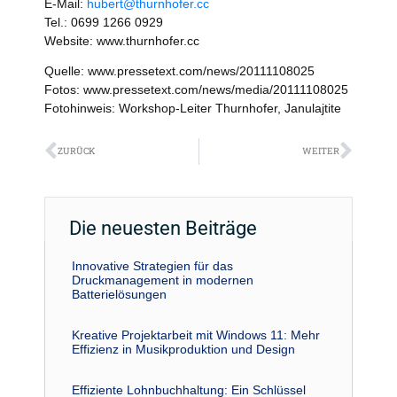
E-Mail:
hubert@thurnhofer.cc
Tel.: 0699 1266 0929
Website: www.thurnhofer.cc
Quelle: www.pressetext.com/news/20111108025
Fotos: www.pressetext.com/news/media/20111108025
Fotohinweis: Workshop-Leiter Thurnhofer, Janulajtite
Zurück
Näch
ZURÜCK
WEITER
Die neuesten Beiträge
Innovative Strategien für das
Druckmanagement in modernen
Batterielösungen
Kreative Projektarbeit mit Windows 11: Mehr
Effizienz in Musikproduktion und Design
Effiziente Lohnbuchhaltung: Ein Schlüssel