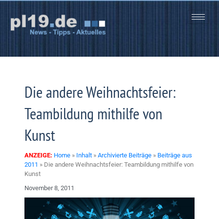
Zum
Inhalt
springen
Die andere Weihnachtsfeier:
Teambildung mithilfe von
Kunst
ANZEIGE:
Home
»
Inhalt
»
Archivierte Beiträge
»
Beiträge aus
2011
»
Die andere Weihnachtsfeier: Teambildung mithilfe von
Kunst
November 8, 2011