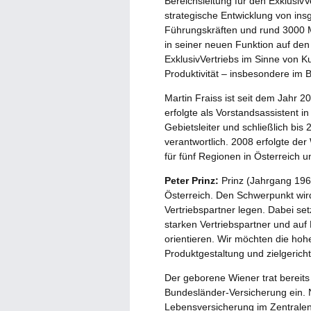
Bereichsleitung für den ExklusivV
strategische Entwicklung von in
Führungskräften und rund 3000 Mi
in seiner neuen Funktion auf de
ExklusivVertriebs im Sinne von K
Produktivität – insbesondere im 
Martin Fraiss ist seit dem Jahr 2
erfolgte als Vorstandsassistent 
Gebietsleiter und schließlich bis 
verantwortlich. 2008 erfolgte d
für fünf Regionen in Österreich u
Peter Prinz:
Prinz (Jahrgang 196
Österreich. Den Schwerpunkt wird
Vertriebspartner legen. Dabei set
starken Vertriebspartner und auf
orientieren. Wir möchten die h
Produktgestaltung und zielgerich
Der geborene Wiener trat bereit
Bundesländer-Versicherung ein. 
Lebensversicherung im Zentralen 