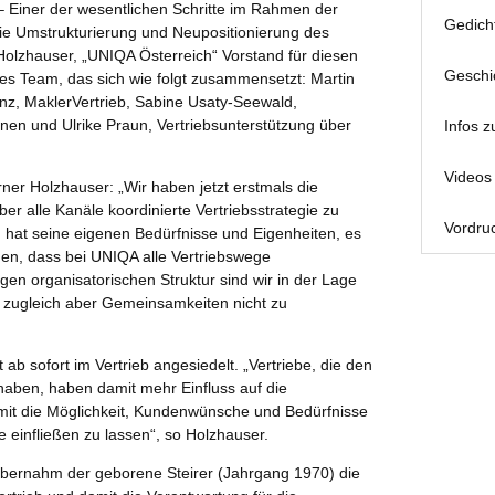
– Einer der wesentlichen Schritte im Rahmen der
Gedich
e Umstrukturierung und Neupositionierung des
lzhauser, „UNIQA Österreich“ Vorstand für diesen
Geschi
ues Team, das sich wie folgt zusammensetzt: Martin
rinz, MaklerVertrieb, Sabine Usaty-Seewald,
onen und Ulrike Praun, Vertriebsunterstützung über
Infos z
Videos 
er Holzhauser: „Wir haben jetzt erstmals die
r alle Kanäle koordinierte Vertriebsstrategie zu
Vordruc
g hat seine eigenen Bedürfnisse und Eigenheiten, es
onen, dass bei UNIQA alle Vertriebswege
zigen organisatorischen Struktur sind wir in der Lage
, zugleich aber Gemeinsamkeiten nicht zu
b sofort im Vertrieb angesiedelt. „Vertriebe, die den
haben, haben damit mehr Einfluss auf die
mit die Möglichkeit, Kundenwünsche und Bedürfnisse
te einfließen zu lassen“, so Holzhauser.
übernahm der geborene Steirer (Jahrgang 1970) die