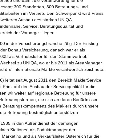
ertrieb und damit die Verantwortung für die
sgesamt 300 Standorten, 300 Betreuungs- und
tarbeitern im Vertrieb. Den Schwerpunkt wird Fraiss
n weiteren Ausbau des starken UNIQA
undennähe, Service, Beratungsqualität und
Bereich der Vorsorge – legen.
000 in der Versicherungsbranche tätig. Der Einstieg
in der Donau Versicherung, danach war er als
2008 als Vertriebsleiter für den Stammvertrieb
er Wechsel zu UNIQA, wo er bis 2011 als AreaManager
nd drei internationale Märkte verantwortlich zeichnete.
6) leitet seit August 2011 den Bereich MaklerService
 Prinz auf den Ausbau der Servicequalität für die
zen wir weiter auf regionale Betreuung für unsere
 Betreuungsformen, die sich an deren Bedürfnissen
ohe Beratungskompentenz des Maklers durch unsere
tete Betreuung bestmöglich unterstützen.
s 1985 in den Außendienst der damaligen
Nach Stationen als Poduktmanager der
Marketing und als Verkaufsleiter Österreich für die