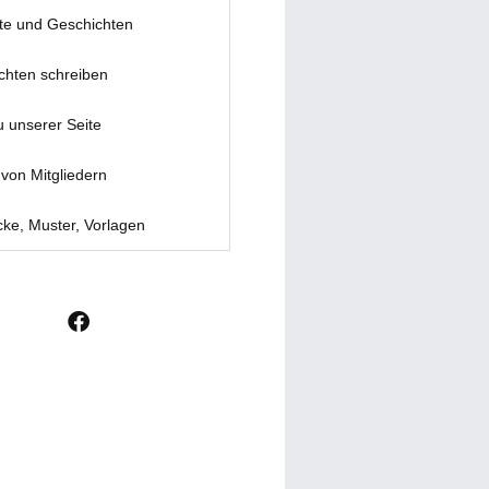
te und Geschichten
chten schreiben
u unserer Seite
von Mitgliedern
ke, Muster, Vorlagen
F
a
c
e
b
o
o
k