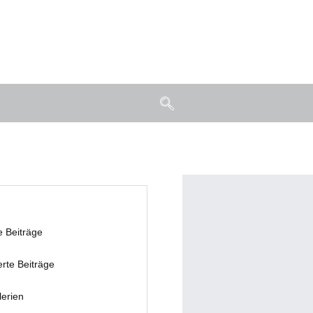
e Beiträge
erte Beiträge
lerien