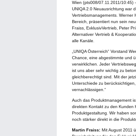
Wien (pts008/07.11.2011/10:45) 
UNIQA 2.0 Neuausrichtung war di
Vertriebsmanagements. Werner Ho
Bereich, präsentiert nun sein ne
Fraiss, ExklusivVertrieb, Peter P
Alternativer Vertrieb & Kooperati
alle Kanäle.
„UNIQA Österreich“ Vorstand Wern
Chance, eine abgestimmte und übe
verwirklichen. Jeder Vertriebswe
ist uns aber sehr wichtig zu bet
gleichberechtigt sind. Mit der jet
Unterschiede zu berücksichtigen
vernachlässigen.“
Auch das Produktmanagement ist a
direkten Kontakt zu den Kunden 
Produktgestaltung. Wir haben so
noch stärker direkt in die Produk
Martin Fraiss:
Mit August 2011 