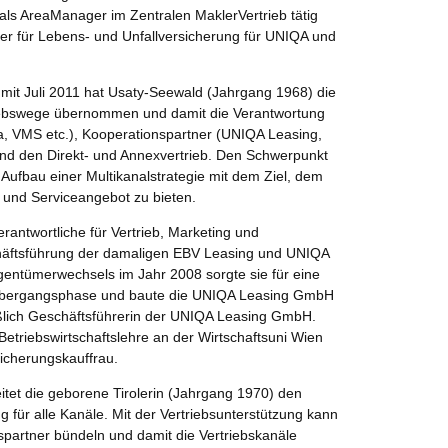
als AreaManager im Zentralen MaklerVertrieb tätig
er für Lebens- und Unfallversicherung für UNIQA und
 mit Juli 2011 hat Usaty-Seewald (Jahrgang 1968) die
triebswege übernommen und damit die Verantwortung
a, VMS etc.), Kooperationspartner (UNIQA Leasing,
nd den Direkt- und Annexvertrieb. Den Schwerpunkt
 Aufbau einer Multikanalstrategie mit dem Ziel, dem
 und Serviceangebot zu bieten.
antwortliche für Vertrieb, Marketing und
chäftsführung der damaligen EBV Leasing und UNIQA
gentümerwechsels im Jahr 2008 sorgte sie für eine
 Übergangsphase und baute die UNIQA Leasing GmbH
eßlich Geschäftsführerin der UNIQA Leasing GmbH.
Betriebswirtschaftslehre an der Wirtschaftsuni Wien
icherungskauffrau.
eitet die geborene Tirolerin (Jahrgang 1970) den
g für alle Kanäle. Mit der Vertriebsunterstützung kann
bspartner bündeln und damit die Vertriebskanäle