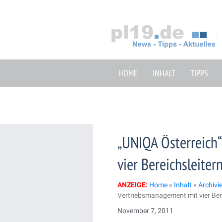
Zum
Inhalt
springen
HOME
INHALT
TIPPS
„UNIQA Österreich
vier Bereichsleiter
ANZEIGE:
Home
»
Inhalt
»
Archivi
Vertriebsmanagement mit vier Bere
November 7, 2011