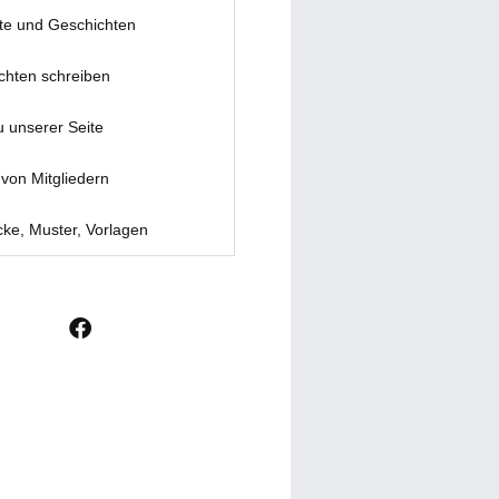
te und Geschichten
chten schreiben
u unserer Seite
von Mitgliedern
ke, Muster, Vorlagen
F
a
c
e
b
o
o
k