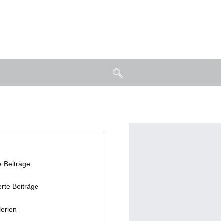
e Beiträge
erte Beiträge
lerien