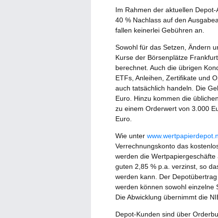
Im Rahmen der aktuellen Depot-A
40 % Nachlass auf den Ausgabeau
fallen keinerlei Gebühren an.
Sowohl für das Setzen, Ändern un
Kurse der Börsenplätze Frankfur
berechnet. Auch die übrigen Kondi
ETFs, Anleihen, Zertifikate und 
auch tatsächlich handeln. Die G
Euro. Hinzu kommen die übliche
zu einem Orderwert von 3.000 E
Euro.
Wie unter
www.wertpapierdepot.
Verrechnungskonto das kostenlos
werden die Wertpapiergeschäfte 
guten 2,85 % p.a. verzinst, so da
werden kann. Der Depotübertrag 
werden können sowohl einzelne 
Die Abwicklung übernimmt die NIB
Depot-Kunden sind über Orderbu