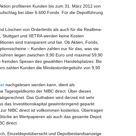
ktion profitieren Kunden bis zum 31. März 2012 von
fschlag bei über 6.600 Fonds. Für die Depotführung
d Löschen von Orderlimits als auch für die Realtime-
t, Stuttgart und XETRA werden keine Kosten
tionen sind transparent und fair. Ob Aktien, Fonds,
Optionsscheine – Kunden zahlen nur für das, was sie
ebühren liegen zwischen 9,90 Euro und maximal 59,90
n fremden Spesen des gewählten Handelsplatzes. Bis
uro zahlen Kunden die Mindestordergebühr von 9,90
net
nachgelesen werden kann, dient als
e Tagesgeldkonto der NIBC direct. Über dieses
abgerechnet. Das Guthaben wird derzeit mit sehr
ss das Investitionskapital gewinnbringend geparkt
zur NIBC direct ist vollkommen kostenlos. Übertragen
Stücke an Wertpapieren als auch das gesamte Depot.
C direct.
ch, Einzeldepotübersicht und Depotbestandsanzeige