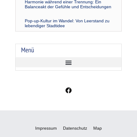
Harmonie während einer Trennung: Ein
Balanceakt der Gefühle und Entscheidungen
Pop-up-Kultur im Wandel: Von Leerstand zu
lebendiger Stadtidee
Menü
F
a
c
e
b
o
o
Impressum
Datenschutz
Map
k