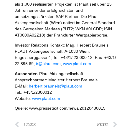
als 1.000 realisierten Projekten ist Plaut seit über 25
Jahren einer der erfolgreichsten und
umsetzungsstärksten SAP Partner. Die Plaut
Aktiengesellschaft (Wien) notiert im General Standard
des Geregelten Marktes (PUT2; WKN A0LCDP; ISIN
AT0000A02Z18) der Frankfurter Wertpapierbörse.
Investor Relations Kontakt: Mag. Herbert Brauneis,
PLAUT Aktiengesellschaft, A-1030 Wien,
Engelsberggasse 4, Tel: +43/1/ 23 000 12, Fax: +43/1/
22 895 69,
ir@plaut.com
,
www.plaut.com
Aussender:
Plaut Aktiengesellschaft
Ansprechpartner: Magister Herbert Brauneis
E-Mail:
herbert.brauneis@plaut.com
Tel.: +43/1/2300012
Website:
www.plaut.com
Quelle: www.pressetext.com/news/20120430015
Zurück
Näc
ZURÜCK
WEITER