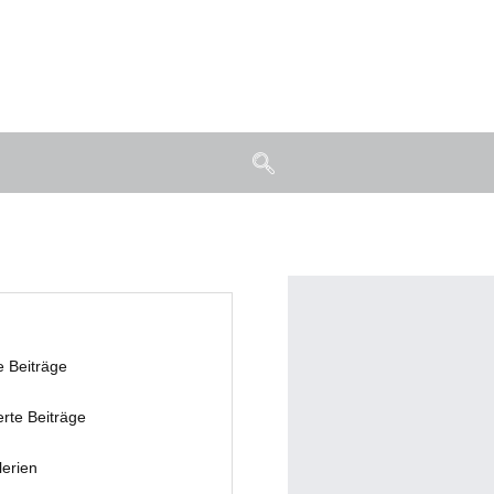
e Beiträge
erte Beiträge
lerien