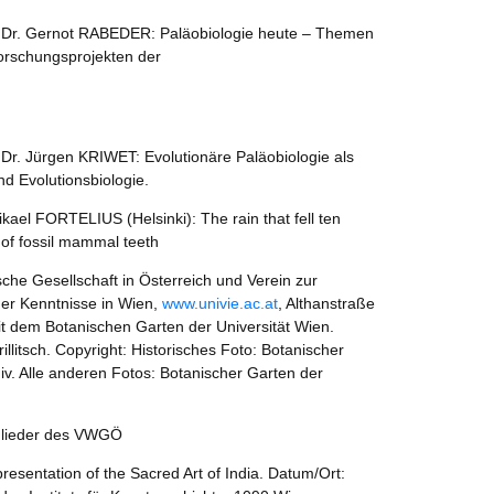
f. Dr. Gernot RABEDER: Paläobiologie heute – Themen
orschungsprojekten der
. Dr. Jürgen KRIWET: Evolutionäre Paläobiologie als
d Evolutionsbiologie.
ikael FORTELIUS (Helsinki): The rain that fell ten
 of fossil mammal teeth
e Gesellschaft in Österreich und Verein zur
her Kenntnisse in Wien,
www.univie.ac.at
, Althanstraße
t dem Botanischen Garten der Universität Wien.
illitsch. Copyright: Historisches Foto: Botanischer
iv. Alle anderen Fotos: Botanischer Garten der
tglieder des VWGÖ
sentation of the Sacred Art of India. Datum/Ort: