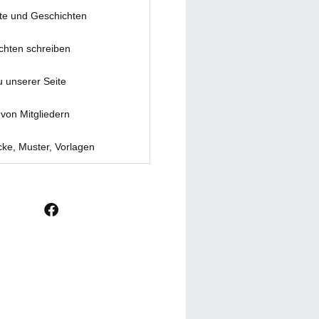
te und Geschichten
chten schreiben
u unserer Seite
von Mitgliedern
ke, Muster, Vorlagen
F
a
c
e
b
o
o
k