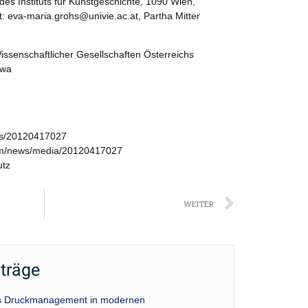
es Instituts für Kunstgeschichte, 1090 Wien,
: eva-maria.grohs@univie.ac.at, Partha Mitter
senschaftlicher Gesellschaften Österreichs
awa
ws/20120417027
om/news/media/20120417027
utz
Nächst
WEITER
iträge
das Druckmanagement in modernen