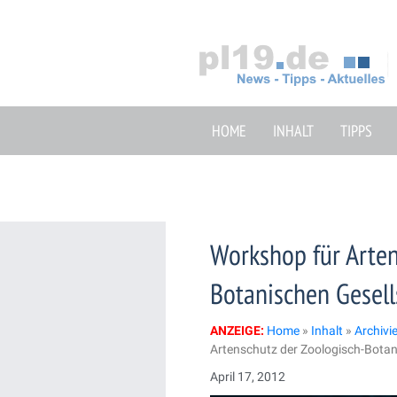
Zum
Inhalt
springen
HOME
INHALT
TIPPS
Workshop für Arten
Botanischen Gesell
ANZEIGE:
Home
»
Inhalt
»
Archivi
Artenschutz der Zoologisch-Botan
April 17, 2012