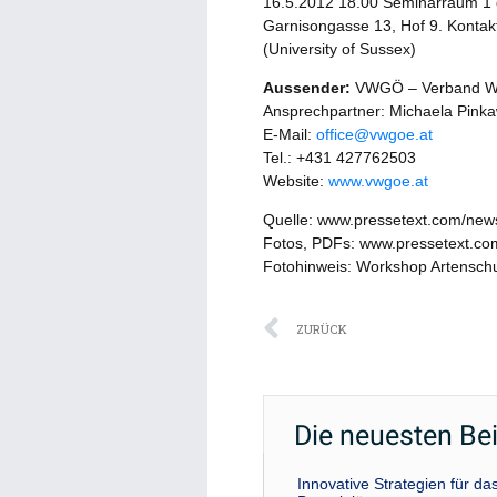
16.5.2012 18.00 Seminarraum 1 d
Garnisongasse 13, Hof 9. Kontakt
(University of Sussex)
Aussender:
VWGÖ – Verband Wis
Ansprechpartner: Michaela Pink
E-Mail:
office@vwgoe.at
Tel.: +431 427762503
Website:
www.vwgoe.at
Quelle: www.pressetext.com/ne
Fotos, PDFs: www.pressetext.c
Fotohinweis: Workshop Artensch
Zurück
ZURÜCK
Die neuesten Be
Innovative Strategien für 