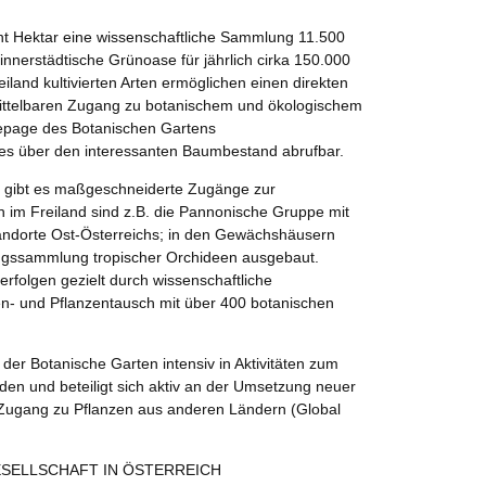
acht Hektar eine wissenschaftliche Sammlung 11.500
innerstädtische Grünoase für jährlich cirka 150.000
iland kultivierten Arten ermöglichen einen direkten
mittelbaren Zugang zu botanischem und ökologischem
mepage des Botanischen Gartens
alles über den interessanten Baumbestand abrufbar.
en gibt es maßgeschneiderte Zugänge zur
 im Freiland sind z.B. die Pannonische Gruppe mit
andorte Ost-Österreichs; in den Gewächshäusern
hungssammlung tropischer Orchideen ausgebaut.
folgen gezielt durch wissenschaftliche
- und Pflanzentausch mit über 400 botanischen
der Botanische Garten intensiv in Aktivitäten zum
en und beteiligt sich aktiv an der Umsetzung neuer
 Zugang zu Pflanzen aus anderen Ländern (Global
SELLSCHAFT IN ÖSTERREICH