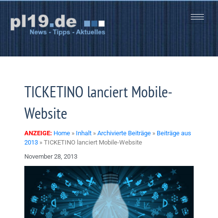
Zum
Inhalt
springen
TICKETINO lanciert Mobile-
Website
ANZEIGE:
Home
»
Inhalt
»
Archivierte Beiträge
»
Beiträge aus
2013
»
TICKETINO lanciert Mobile-Website
November 28, 2013