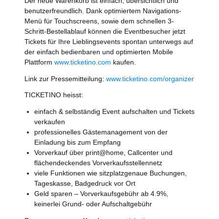
Der neue Warenkorb ist einfach, übersichtlich und
benutzerfreundlich. Dank optimiertem Navigations-
Menü für Touchscreens, sowie dem schnellen 3-
Schritt-Bestellablauf können die Eventbesucher jetzt
Tickets für Ihre Lieblingsevents spontan unterwegs auf
der einfach bedienbaren und optimierten Mobile
Plattform
www.ticketino.com
kaufen.
Link zur Pressemitteilung:
www.ticketino.com/organizer
TICKETINO heisst:
einfach & selbständig Event aufschalten und Tickets
verkaufen
professionelles Gästemanagement von der
Einladung bis zum Empfang
Vorverkauf über print@home, Callcenter und
flächendeckendes Vorverkaufsstellennetz
viele Funktionen wie sitzplatzgenaue Buchungen,
Tageskasse, Badgedruck vor Ort
Geld sparen – Vorverkaufsgebühr ab 4.9%,
keinerlei Grund- oder Aufschaltgebühr