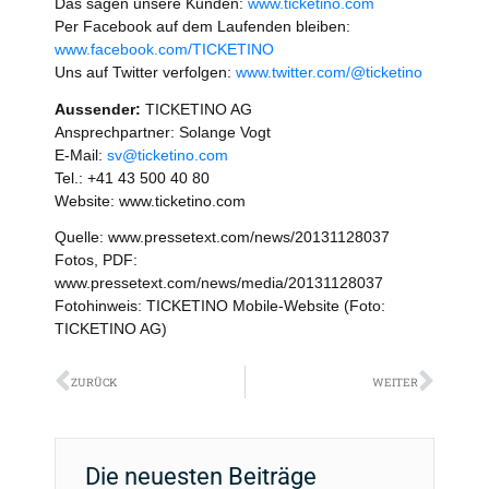
Das sagen unsere Kunden:
www.ticketino.com
Per Facebook auf dem Laufenden bleiben:
www.facebook.com/TICKETINO
Uns auf Twitter verfolgen:
www.twitter.com/@ticketino
Aussender:
TICKETINO AG
Ansprechpartner: Solange Vogt
E-Mail:
sv@ticketino.com
Tel.: +41 43 500 40 80
Website: www.ticketino.com
Quelle: www.pressetext.com/news/20131128037
Fotos, PDF:
www.pressetext.com/news/media/20131128037
Fotohinweis: TICKETINO Mobile-Website (Foto:
TICKETINO AG)
Zurück
Näch
ZURÜCK
WEITER
Die neuesten Beiträge