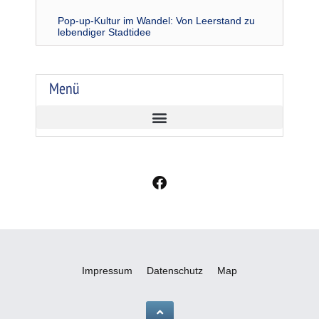
Pop-up-Kultur im Wandel: Von Leerstand zu
lebendiger Stadtidee
Menü
F
a
c
e
b
o
o
Impressum
Datenschutz
Map
k