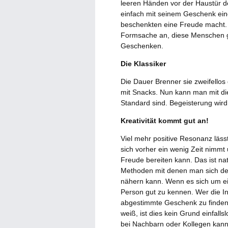
leeren Händen vor der Haustür des
einfach mit seinem Geschenk einen
beschenkten eine Freude macht. 
Formsache an, diese Menschen gr
Geschenken.
Die Klassiker
Die Dauer Brenner sie zweifellos
mit Snacks. Nun kann man mit die
Standard sind. Begeisterung wir
Kreativität kommt gut an!
Viel mehr positive Resonanz läss
sich vorher ein wenig Zeit nimmt
Freude bereiten kann. Das ist nat
Methoden mit denen man sich der
nähern kann. Wenn es sich um ein
Person gut zu kennen. Wer die Int
abgestimmte Geschenk zu finden
weiß, ist dies kein Grund einfal
bei Nachbarn oder Kollegen kann e