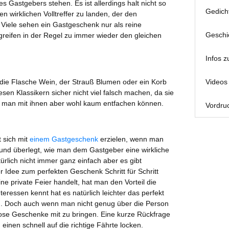
 Gastgebers stehen. Es ist allerdings halt nicht so
Gedich
 wirklichen Volltreffer zu landen, der den
Viele sehen ein Gastgeschenk nur als reine
Geschi
eifen in der Regel zu immer wieder den gleichen
Infos z
 die Flasche Wein, der Strauß Blumen oder ein Korb
Videos 
sen Klassikern sicher nicht viel falsch machen, da sie
d man mit ihnen aber wohl kaum entfachen können.
Vordruc
t sich mit
einem Gastgeschenk
erzielen, wenn man
 und überlegt, wie man dem Gastgeber eine wirkliche
ürlich nicht immer ganz einfach aber es gibt
 Idee zum perfekten Geschenk Schritt für Schritt
e private Feier handelt, hat man den Vorteil die
eressen kennt hat es natürlich leichter das perfekt
. Doch auch wenn man nicht genug über die Person
lslose Geschenke mit zu bringen. Eine kurze Rückfrage
inen schnell auf die richtige Fährte locken.