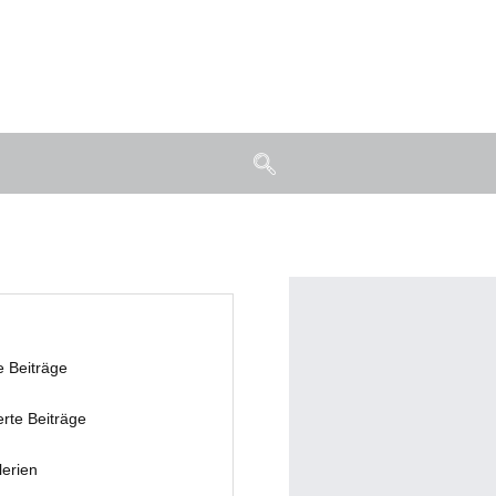
e Beiträge
erte Beiträge
lerien