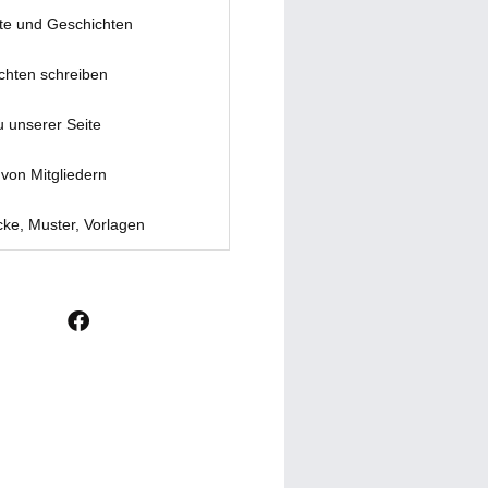
te und Geschichten
chten schreiben
u unserer Seite
von Mitgliedern
ke, Muster, Vorlagen
F
a
c
e
b
o
o
k