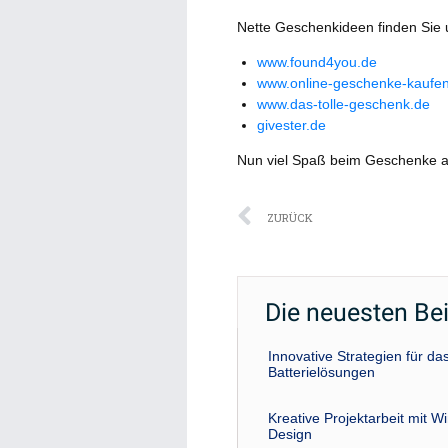
Nette Geschenkideen finden Sie 
www.found4you.de
www.online-geschenke-kaufe
www.das-tolle-geschenk.de
givester.de
Nun viel Spaß beim Geschenke 
Zurück
ZURÜCK
Die neuesten Be
Innovative Strategien für 
Batterielösungen
Kreative Projektarbeit mit W
Design