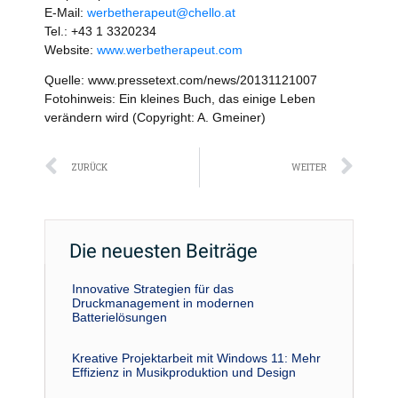
E-Mail:
werbetherapeut@chello.at
Tel.: +43 1 3320234
Website:
www.werbetherapeut.com
Quelle: www.pressetext.com/news/20131121007
Fotohinweis: Ein kleines Buch, das einige Leben
verändern wird (Copyright: A. Gmeiner)
Zurück
Näc
ZURÜCK
WEITER
Die neuesten Beiträge
Innovative Strategien für das
Druckmanagement in modernen
Batterielösungen
Kreative Projektarbeit mit Windows 11: Mehr
Effizienz in Musikproduktion und Design