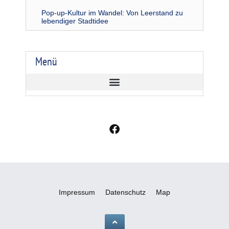
Pop-up-Kultur im Wandel: Von Leerstand zu
lebendiger Stadtidee
Menü
F
a
c
e
b
o
o
Impressum
Datenschutz
Map
k