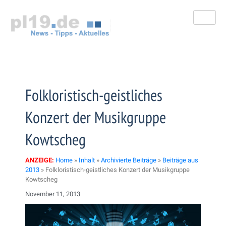
Zum
Inhalt
springen
Folkloristisch-geistliches
Konzert der Musikgruppe
Kowtscheg
ANZEIGE:
Home
»
Inhalt
»
Archivierte Beiträge
»
Beiträge aus
2013
»
Folkloristisch-geistliches Konzert der Musikgruppe
Kowtscheg
November 11, 2013