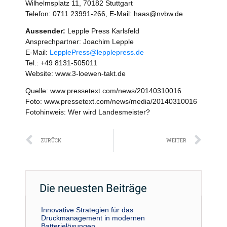
Wilhelmsplatz 11, 70182 Stuttgart
Telefon: 0711 23991-266, E-Mail: haas@nvbw.de
Aussender:
Lepple Press Karlsfeld
Ansprechpartner: Joachim Lepple
E-Mail:
LepplePress@lepplepress.de
Tel.: +49 8131-505011
Website: www.3-loewen-takt.de
Quelle: www.pressetext.com/news/20140310016
Foto: www.pressetext.com/news/media/20140310016
Fotohinweis: Wer wird Landesmeister?
Zurück
Näc
ZURÜCK
WEITER
Die neuesten Beiträge
Innovative Strategien für das
Druckmanagement in modernen
Batterielösungen