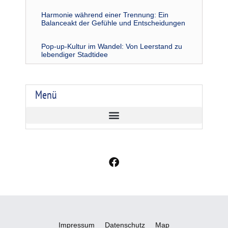
Harmonie während einer Trennung: Ein
Balanceakt der Gefühle und Entscheidungen
Pop-up-Kultur im Wandel: Von Leerstand zu
lebendiger Stadtidee
Menü
F
a
c
e
b
o
o
Impressum
Datenschutz
Map