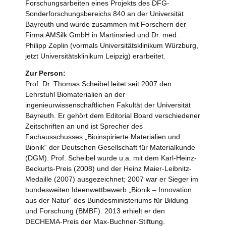
Forschungsarbeiten eines Projekts des DFG-
Sonderforschungsbereichs 840 an der Universität
Bayreuth und wurde zusammen mit Forschern der
Firma AMSilk GmbH in Martinsried und Dr. med.
Philipp Zeplin (vormals Universitätsklinikum Würzburg,
jetzt Universitätsklinikum Leipzig) erarbeitet.
Zur Person:
Prof. Dr. Thomas Scheibel leitet seit 2007 den
Lehrstuhl Biomaterialien an der
ingenieurwissenschaftlichen Fakultät der Universität
Bayreuth. Er gehört dem Editorial Board verschiedener
Zeitschriften an und ist Sprecher des
Fachausschusses „Bioinspirierte Materialien und
Bionik“ der Deutschen Gesellschaft für Materialkunde
(DGM). Prof. Scheibel wurde u.a. mit dem Karl-Heinz-
Beckurts-Preis (2008) und der Heinz Maier-Leibnitz-
Medaille (2007) ausgezeichnet; 2007 war er Sieger im
bundesweiten Ideenwettbewerb „Bionik – Innovation
aus der Natur“ des Bundesministeriums für Bildung
und Forschung (BMBF). 2013 erhielt er den
DECHEMA-Preis der Max-Buchner-Stiftung.