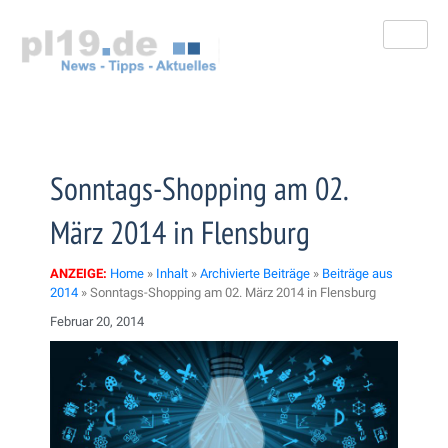
Zum
Inhalt
springen
Sonntags-Shopping am 02.
März 2014 in Flensburg
ANZEIGE:
Home
»
Inhalt
»
Archivierte Beiträge
»
Beiträge aus
2014
»
Sonntags-Shopping am 02. März 2014 in Flensburg
Februar 20, 2014