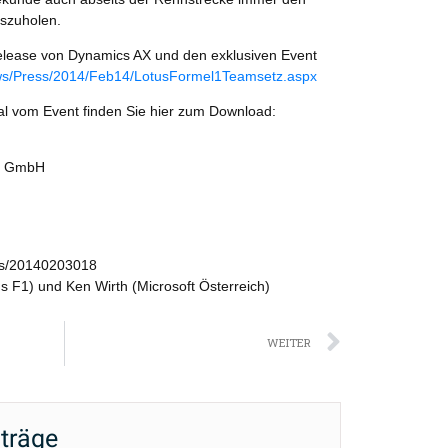
szuholen.
elease von Dynamics AX und den exklusiven Event
ws/Press/2014/Feb14/LotusFormel1Teamsetz.aspx
al vom Event finden Sie hier zum Download:
ch GmbH
ws/20140203018
us F1) und Ken Wirth (Microsoft Österreich)
Nächst
WEITER
iträge