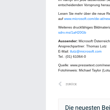
entscheidenden Vorsprung herau
Lesen Sie mehr über die neue R
auf
www.microsoft.com/de-at/ne
Weiteres druckfähiges Bildmateri
sdrv.ms/1aH20Gb
Aussender:
Microsoft Österrei
Ansprechpartner: Thomas Lutz
E-Mail:
tlutz@microsoft.com
Tel.: (01) 61064-0
Quelle: www.pressetext.com/ne
Fotohinweis: Michael Taylor (Lot
Zurück
ZURÜCK
Die neuesten Be