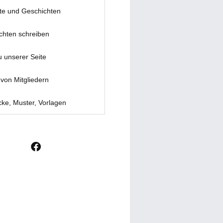
te und Geschichten
chten schreiben
u unserer Seite
von Mitgliedern
ke, Muster, Vorlagen
F
a
c
e
b
o
o
k