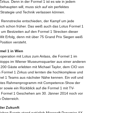
Zirkus. Denn in der Formel 1 ist es wie in jedem
behaupten will, muss sich auf ein perfektes
Strategie und Technik verlassen können.
 Rennstrecke entschieden, der Kampf um jede
och schon früher. Das weiß auch das Lotus Formel 1
um Bestzeiten auf den Formel 1 Strecken dieser
Mit Erfolg, denn mit über 75 Grand Prix Siegen weiß
osition versteht.
mel 1 in Wien
operation mit Lotus zum Anlass, die Formel 1 im
topps im Wiener Museumsquartier aus einer anderen
 200 Gäste erlebten mit Michael Taylor, dem CIO von
n Formel 1 Zirkus und lernten die hochkomplexe und
rmel 1 Teams aus nächster Nähe kennen. Ein voll und
mmtes Rahmenprogramm mit Competence-Show der
r sowie ein Rückblick auf die Formel 1 mit TV-
as Formel 1 Geschehen am 30. Jänner 2014 noch vor
 Österreich.
der Zukunft
ichen Events stand natürlich Microsoft Dynamics AX