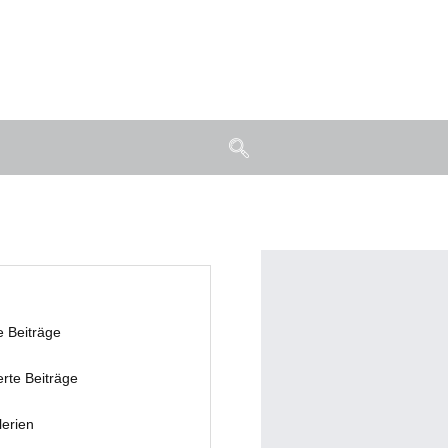
e Beiträge
erte Beiträge
lerien