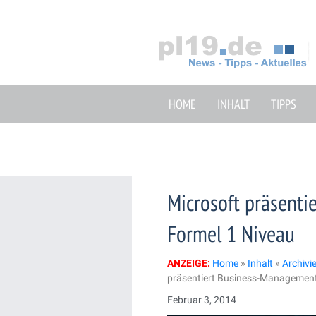
Zum
Inhalt
springen
HOME
INHALT
TIPPS
Microsoft präsent
Formel 1 Niveau
ANZEIGE:
Home
»
Inhalt
»
Archivi
präsentiert Business-Management
Februar 3, 2014