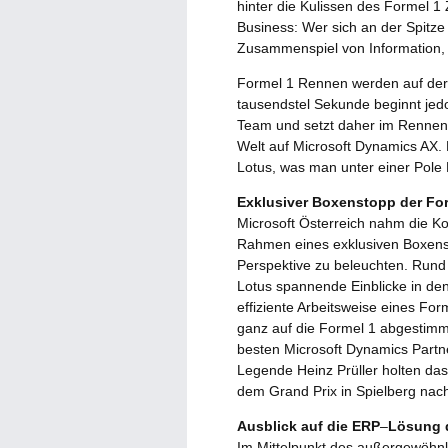
hinter die Kulissen des Formel 1 
Business: Wer sich an der Spitze 
Zusammenspiel von Information, 
Formel 1 Rennen werden auf der
tausendstel Sekunde beginnt jed
Team und setzt daher im Rennen 
Welt auf Microsoft Dynamics AX. 
Lotus, was man unter einer Pole P
Exklusiver Boxenstopp der For
Microsoft Österreich nahm die Ko
Rahmen eines exklusiven Boxens
Perspektive zu beleuchten. Rund
Lotus spannende Einblicke in de
effiziente Arbeitsweise eines Fo
ganz auf die Formel 1 abgesti
besten Microsoft Dynamics Partne
Legende Heinz Prüller holten d
dem Grand Prix in Spielberg nach
Ausblick auf die ERP
–
Lösung 
Im Mittelpunkt des außergewöhnl