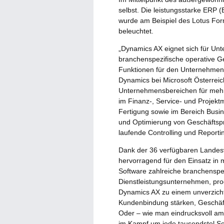
selbst. Die leistungsstarke ERP 
wurde am Beispiel des Lotus Fo
beleuchtet.
„Dynamics AX eignet sich für Un
branchenspezifische operative 
Funktionen für den Unternehmensa
Dynamics bei Microsoft Österreic
Unternehmensbereichen für mehr
im Finanz-, Service- und Projekt
Fertigung sowie im Bereich Busi
und Optimierung von Geschäftspr
laufende Controlling und Reportin
Dank der 36 verfügbaren Landes
hervorragend für den Einsatz in 
Software zahlreiche branchenspez
Dienstleistungsunternehmen, p
Dynamics AX zu einem unverzicht
Kundenbindung stärken, Geschäft
Oder – wie man eindrucksvoll am
im Kampf um jede tausendstel S