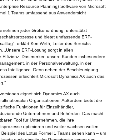
(Enterprise Resource Planning) Software von Microsoft
rmel 1 Teams umfassend aus Anwendersicht
ternehmen jeder Größenordnung, unterstützt
Geschäftsprozesse und bietet umfassende ERP-
lltag“, erklärt Ken Wirth, Leiter des Bereichs
h. „Unsere ERP-Lösung sorgt in allen
 Effizienz. Das merken unsere Kunden insbesondere
management, in der Personalverwaltung, in der
ness Intelligence. Denn neben der Beschleunigung
ozessen erleichtert Microsoft Dynamics AX auch das
g.“
versionen eignet sich Dynamics AX auch
multinationalen Organisationen. Außerdem bietet die
ifische Funktionen für Einzelhändler,
roduzierende Unternehmen und Behörden. Das macht
baren Tool für Unternehmen, die ihre
sprozesse optimieren und weiter wachsen wollen.
 Beispiel des Lotus Formel 1 Teams sehen kann – um
ekunde auch abseits der Rennstrecke immer den