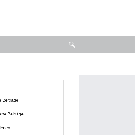
e Beiträge
erte Beiträge
lerien