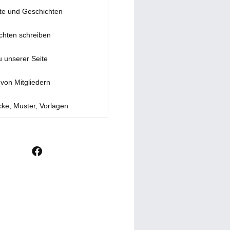
te und Geschichten
chten schreiben
u unserer Seite
von Mitgliedern
ke, Muster, Vorlagen
F
a
c
e
b
o
o
k