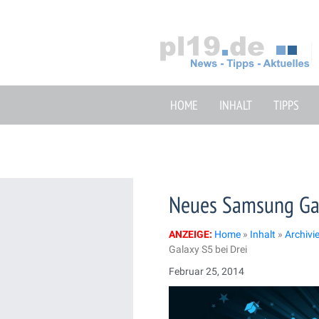
Zum
Inhalt
springen
HOME
INHALT
TIPPS
Neues Samsung Gal
ANZEIGE:
Home
»
Inhalt
»
Archivi
Galaxy S5 bei Drei
Februar 25, 2014