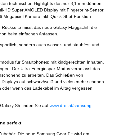
igsten technischen Highlights des nur 8,1 mm dünnen
ull-HD Super AMOLED Display mit Fingerprint-Sensor,
 Megapixel Kamera inkl. Quick-Shot-Funktion.
r Rückseite misst das neue Galaxy Flaggschiff die
chon beim einfachen Anfassen.
 sportlich, sondern auch wasser- und staubfest und
modus für Smartphones: mit kindgerechten Inhalten,
ungen. Der Ultra-Energiespar-Modus veranlasst das
nschonend zu arbeiten. Das Schließen von
 Displays auf schwarz/weiß und vieles mehr schonen
en oder wenn das Ladekabel im Alltag vergessen
alaxy S5 finden Sie auf
www.drei.at/samsung-
ne perfekt
e Zubehör: Die neue Samsung Gear Fit wird am