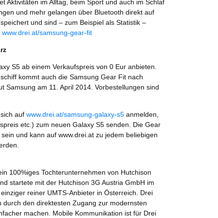
 Aktivitäten im Alltag, beim Sport und auch im Schlaf
ungen und mehr gelangen über Bluetooth direkt auf
peichert und sind – zum Beispiel als Statistik –
f
www.drei.at/samsung-gear-fit
rz
xy S5 ab einem Verkaufspreis von 0 Eur anbieten.
gschiff kommt auch die Samsung Gear Fit nach
laut Samsung am 11. April 2014. Vorbestellungen sind
 sich auf
www.drei.at/samsung-galaxy-s5
anmelden,
spreis etc.) zum neuen Galaxy S5 senden. Die Gear
h sein und kann auf www.drei.at zu jedem beliebigen
werden.
 ein 100%iges Tochterunternehmen von Hutchison
d startete mit der Hutchison 3G Austria GmbH im
 einziger reiner UMTS-Anbieter in Österreich. Drei
 durch den direktesten Zugang zur modernsten
infacher machen. Mobile Kommunikation ist für Drei