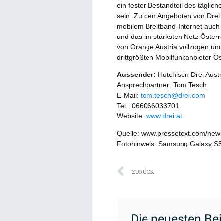
ein fester Bestandteil des täglich
sein. Zu den Angeboten von Drei
mobilem Breitband-Internet auch
und das im stärksten Netz Österr
von Orange Austria vollzogen un
drittgrößten Mobilfunkanbieter Ös
Aussender:
Hutchison Drei Austr
Ansprechpartner: Tom Tesch
E-Mail:
tom.tesch@drei.com
Tel.: 066066033701
Website:
www.drei.at
Quelle: www.pressetext.com/ne
Fotohinweis: Samsung Galaxy S5 
Zurück
ZURÜCK
Die neuesten Be