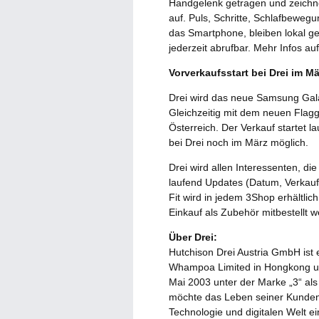
Handgelenk getragen und zeichnet
auf. Puls, Schritte, Schlafbeweg
das Smartphone, bleiben lokal ges
jederzeit abrufbar. Mehr Infos au
Vorverkaufsstart bei Drei im Mä
Drei wird das neue Samsung Gala
Gleichzeitig mit dem neuen Flag
Österreich. Der Verkauf startet 
bei Drei noch im März möglich.
Drei wird allen Interessenten, die
laufend Updates (Datum, Verkauf
Fit wird in jedem 3Shop erhältlic
Einkauf als Zubehör mitbestellt 
Über Drei:
Hutchison Drei Austria GmbH ist
Whampoa Limited in Hongkong un
Mai 2003 unter der Marke „3“ als
möchte das Leben seiner Kunden
Technologie und digitalen Welt e