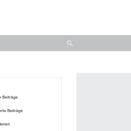
e Beiträge
erte Beiträge
lerien