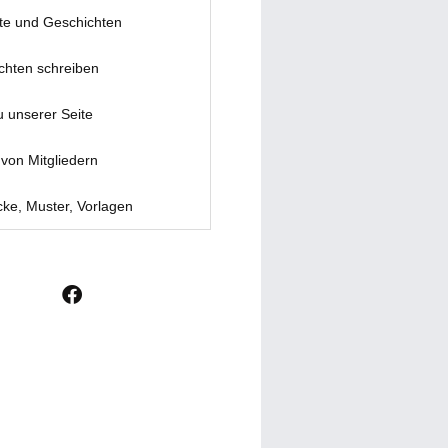
te und Geschichten
chten schreiben
u unserer Seite
von Mitgliedern
ke, Muster, Vorlagen
F
a
c
e
b
o
o
k