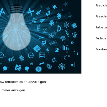
Gedich
Geschi
Infos z
Videos 
Vordruc
www.retrocomics.de anzuzeigen.
e immer anzeigen