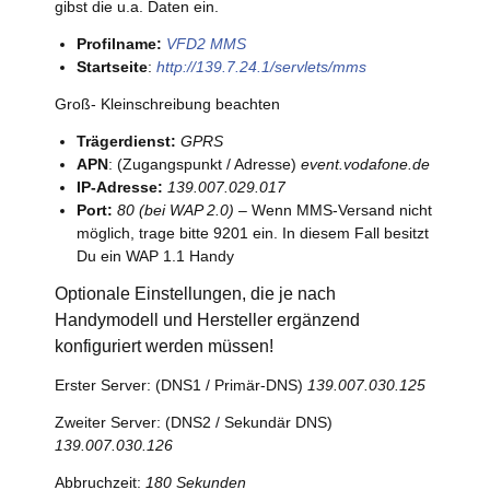
gibst die u.a. Daten ein.
Profilname:
VFD2 MMS
Startseite
:
http://139.7.24.1/servlets/mms
Groß- Kleinschreibung beachten
Trägerdienst:
GPRS
APN
: (Zugangspunkt / Adresse)
event.vodafone.de
IP-Adresse:
139.007.029.017
Port:
80 (bei WAP 2.0) –
Wenn MMS-Versand nicht
möglich, trage bitte 9201 ein. In diesem Fall besitzt
Du ein WAP 1.1 Handy
Optionale Einstellungen, die je nach
Handymodell und Hersteller ergänzend
konfiguriert werden müssen!
Erster Server: (DNS1 / Primär-DNS)
139.007.030.125
Zweiter Server: (DNS2 / Sekundär DNS)
139.007.030.126
Abbruchzeit:
180 Sekunden