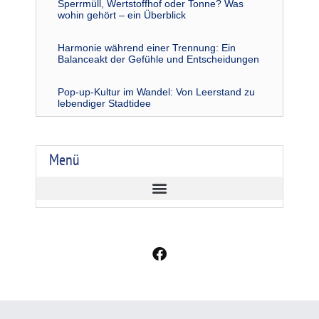
Sperrmüll, Wertstoffhof oder Tonne? Was
wohin gehört – ein Überblick
Harmonie während einer Trennung: Ein
Balanceakt der Gefühle und Entscheidungen
Pop-up-Kultur im Wandel: Von Leerstand zu
lebendiger Stadtidee
Menü
F
a
c
e
b