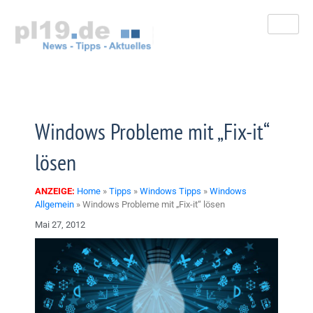
Zum
Inhalt
springen
Windows Probleme mit „Fix-it“
lösen
ANZEIGE:
Home
»
Tipps
»
Windows Tipps
»
Windows
Allgemein
»
Windows Probleme mit „Fix-it“ lösen
Mai 27, 2012