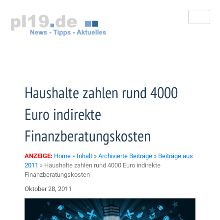
Zum
Inhalt
springen
Haushalte zahlen rund 4000
Euro indirekte
Finanzberatungskosten
ANZEIGE:
Home
»
Inhalt
»
Archivierte Beiträge
»
Beiträge aus
2011
»
Haushalte zahlen rund 4000 Euro indirekte
Finanzberatungskosten
Oktober 28, 2011