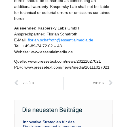
herein should be construed as constituting an
additional warranty. Kaspersky Lab shall not be liable
for technical or editorial errors or omissions contained
herein.
Aussender:
Kaspersky Labs GmbH
Ansprechpartner: Florian Schafroth
E-Mail:
florian.schafroth@essentialmedia.de
Tel.: +49-89-74 72 62 – 43
Website: www.essentialmedia.de
Quelle: www.pressetext.com/news/20111027021
PDF: www.pressetext.com/news/media/20111027021
Zurück
Näc
ZURÜCK
WEITER
Die neuesten Beiträge
Innovative Strategien für das
Druckmanagement in modernen