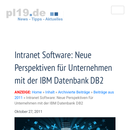
Zum
Inhalt
springen
Intranet Software: Neue
Perspektiven für Unternehmen
mit der IBM Datenbank DB2
ANZEIGE:
Home
»
Inhalt
»
Archivierte Beiträge
»
Beiträge aus
2011
»
Intranet Software: Neue Perspektiven für
Unternehmen mit der IBM Datenbank DB2
Oktober 27, 2011