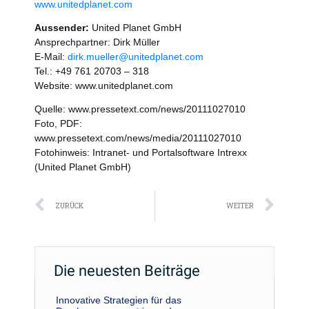
www.unitedplanet.com
Aussender:
United Planet GmbH
Ansprechpartner: Dirk Müller
E-Mail:
dirk.mueller@unitedplanet.com
Tel.: +49 761 20703 – 318
Website: www.unitedplanet.com
Quelle: www.pressetext.com/news/20111027010
Foto, PDF:
www.pressetext.com/news/media/20111027010
Fotohinweis: Intranet- und Portalsoftware Intrexx
(United Planet GmbH)
Zurück
Näc
ZURÜCK
WEITER
Die neuesten Beiträge
Innovative Strategien für das