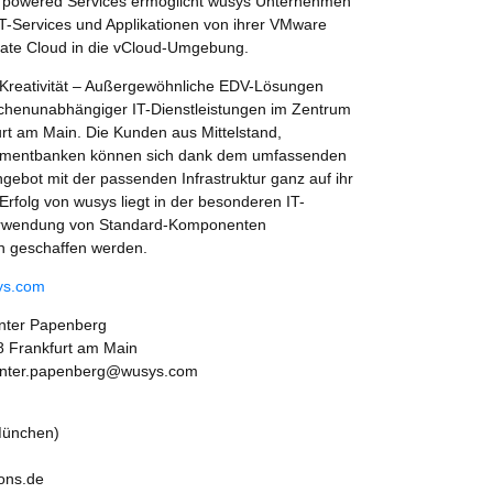
 powered Services ermöglicht wusys Unternehmen
IT-Services und Applikationen von ihrer VMware
ivate Cloud in die vCloud-Umgebung.
Kreativität – Außergewöhnliche EDV-Lösungen
anchenunabhängiger IT-Dienstleistungen im Zentrum
furt am Main. Die Kunden aus Mittelstand,
stmentbanken können sich dank dem umfassenden
gebot mit der passenden Infrastruktur ganz auf ihr
Erfolg von wusys liegt in der besonderen IT-
r Verwendung von Standard-Komponenten
 geschaffen werden.
ys.com
nter Papenberg
8 Frankfurt am Main
gunter.papenberg@wusys.com
München)
ions.de