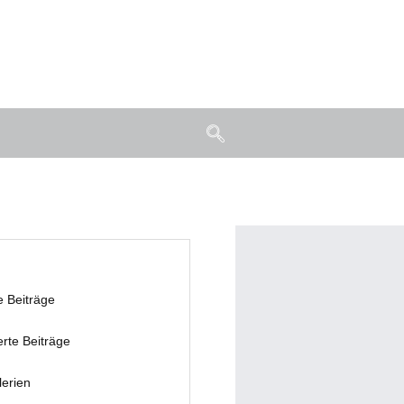
e Beiträge
erte Beiträge
lerien