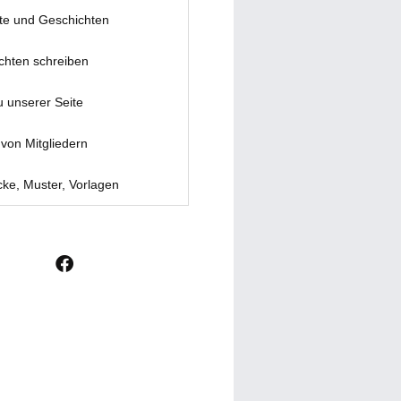
te und Geschichten
chten schreiben
u unserer Seite
von Mitgliedern
ke, Muster, Vorlagen
F
a
c
e
b
o
o
k