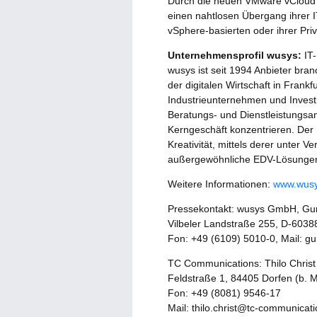
Durch die neuen VMware vCloud
einen nahtlosen Übergang ihrer 
vSphere-basierten oder ihrer Pr
Unternehmensprofil wusys:
IT-
wusys ist seit 1994 Anbieter br
der digitalen Wirtschaft in Frank
Industrieunternehmen und Inve
Beratungs- und Dienstleistungsan
Kerngeschäft konzentrieren. Der 
Kreativität, mittels derer unte
außergewöhnliche EDV-Lösungen
Weitere Informationen:
www.wus
Pressekontakt: wusys GmbH, Gu
Vilbeler Landstraße 255, D-6038
Fon: +49 (6109) 5010-0, Mail: 
TC Communications: Thilo Christ
Feldstraße 1, 84405 Dorfen (b. 
Fon: +49 (8081) 9546-17
Mail: thilo.christ@tc-communicat