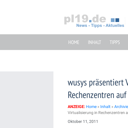
Zum
Inhalt
springen
HOME
INHALT
TIPPS
wusys präsentiert V
Rechenzentren auf
ANZEIGE:
Home
»
Inhalt
»
Archivi
Virtualisierung in Rechenzentren
Oktober 11, 2011