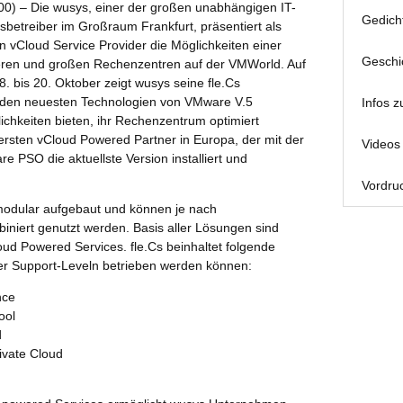
00) – Die wusys, einer der großen unabhängigen IT-
Gedich
betreiber im Großraum Frankfurt, präsentiert als
n vCloud Service Provider die Möglichkeiten einer
Geschi
ittleren und großen Rechenzentren auf der VMWorld. Auf
 bis 20. Oktober zeigt wusys seine fle.Cs
uf den neuesten Technologien von VMware V.5
Infos z
hkeiten bieten, ihr Rechenzentrum optimiert
 ersten vCloud Powered Partner in Europa, der mit der
Videos 
e PSO die aktuellste Version installiert und
Vordruc
modular aufgebaut und können je nach
niert genutzt werden. Basis aller Lösungen sind
ud Powered Services. fle.Cs beinhaltet folgende
vier Support-Leveln betrieben werden können:
nce
ool
d
ivate Cloud