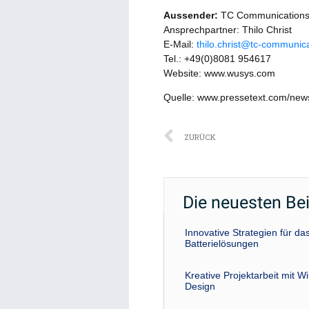
Aussender:
TC Communication
Ansprechpartner: Thilo Christ
E-Mail:
thilo.christ@tc-communic
Tel.: +49(0)8081 954617
Website: www.wusys.com
Quelle: www.pressetext.com/ne
Zurück
ZURÜCK
Die neuesten Be
Innovative Strategien für 
Batterielösungen
Kreative Projektarbeit mit W
Design