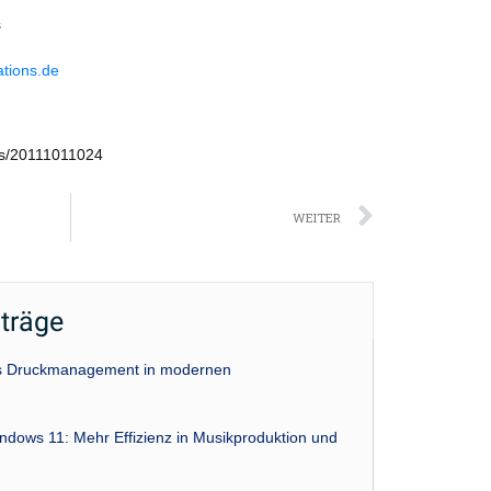
s
ations.de
ws/20111011024
Nächst
WEITER
iträge
das Druckmanagement in modernen
indows 11: Mehr Effizienz in Musikproduktion und