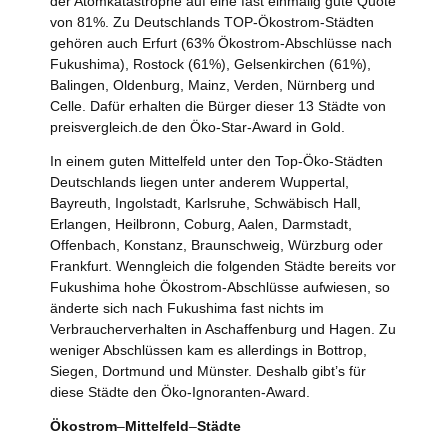
der Atomkatastrophe auf eine fast einmalig gute Quote
von 81%. Zu Deutschlands TOP-Ökostrom-Städten
gehören auch Erfurt (63% Ökostrom-Abschlüsse nach
Fukushima), Rostock (61%), Gelsenkirchen (61%),
Balingen, Oldenburg, Mainz, Verden, Nürnberg und
Celle. Dafür erhalten die Bürger dieser 13 Städte von
preisvergleich.de den Öko-Star-Award in Gold.
In einem guten Mittelfeld unter den Top-Öko-Städten
Deutschlands liegen unter anderem Wuppertal,
Bayreuth, Ingolstadt, Karlsruhe, Schwäbisch Hall,
Erlangen, Heilbronn, Coburg, Aalen, Darmstadt,
Offenbach, Konstanz, Braunschweig, Würzburg oder
Frankfurt. Wenngleich die folgenden Städte bereits vor
Fukushima hohe Ökostrom-Abschlüsse aufwiesen, so
änderte sich nach Fukushima fast nichts im
Verbraucherverhalten in Aschaffenburg und Hagen. Zu
weniger Abschlüssen kam es allerdings in Bottrop,
Siegen, Dortmund und Münster. Deshalb gibt’s für
diese Städte den Öko-Ignoranten-Award.
Ökostrom
–
Mittelfeld
–
Städte