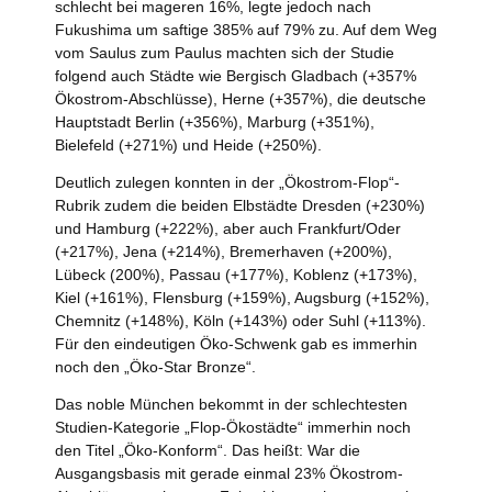
schlecht bei mageren 16%, legte jedoch nach
Fukushima um saftige 385% auf 79% zu. Auf dem Weg
vom Saulus zum Paulus machten sich der Studie
folgend auch Städte wie Bergisch Gladbach (+357%
Ökostrom-Abschlüsse), Herne (+357%), die deutsche
Hauptstadt Berlin (+356%), Marburg (+351%),
Bielefeld (+271%) und Heide (+250%).
Deutlich zulegen konnten in der „Ökostrom-Flop“-
Rubrik zudem die beiden Elbstädte Dresden (+230%)
und Hamburg (+222%), aber auch Frankfurt/Oder
(+217%), Jena (+214%), Bremerhaven (+200%),
Lübeck (200%), Passau (+177%), Koblenz (+173%),
Kiel (+161%), Flensburg (+159%), Augsburg (+152%),
Chemnitz (+148%), Köln (+143%) oder Suhl (+113%).
Für den eindeutigen Öko-Schwenk gab es immerhin
noch den „Öko-Star Bronze“.
Das noble München bekommt in der schlechtesten
Studien-Kategorie „Flop-Ökostädte“ immerhin noch
den Titel „Öko-Konform“. Das heißt: War die
Ausgangsbasis mit gerade einmal 23% Ökostrom-