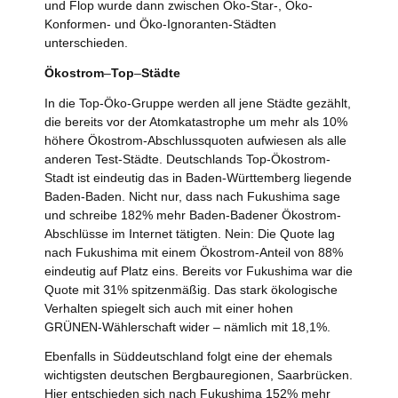
und Flop wurde dann zwischen Öko-Star-, Öko-
Konformen- und Öko-Ignoranten-Städten
unterschieden.
Ökostrom
–
Top
–
Städte
In die Top-Öko-Gruppe werden all jene Städte gezählt,
die bereits vor der Atomkatastrophe um mehr als 10%
höhere Ökostrom-Abschlussquoten aufwiesen als alle
anderen Test-Städte. Deutschlands Top-Ökostrom-
Stadt ist eindeutig das in Baden-Württemberg liegende
Baden-Baden. Nicht nur, dass nach Fukushima sage
und schreibe 182% mehr Baden-Badener Ökostrom-
Abschlüsse im Internet tätigten. Nein: Die Quote lag
nach Fukushima mit einem Ökostrom-Anteil von 88%
eindeutig auf Platz eins. Bereits vor Fukushima war die
Quote mit 31% spitzenmäßig. Das stark ökologische
Verhalten spiegelt sich auch mit einer hohen
GRÜNEN-Wählerschaft wider – nämlich mit 18,1%.
Ebenfalls in Süddeutschland folgt eine der ehemals
wichtigsten deutschen Bergbauregionen, Saarbrücken.
Hier entschieden sich nach Fukushima 152% mehr