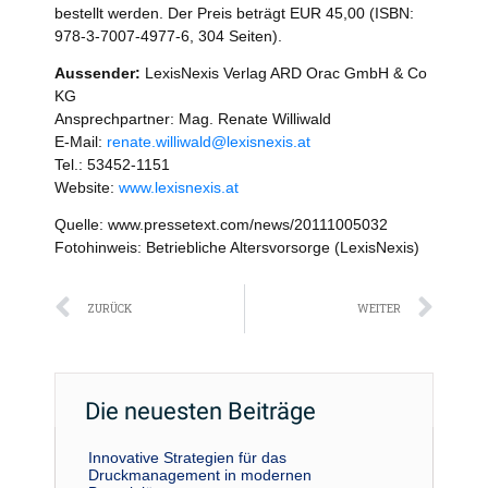
bestellt werden. Der Preis beträgt EUR 45,00 (ISBN:
978-3-7007-4977-6, 304 Seiten).
Aussender:
LexisNexis Verlag ARD Orac GmbH & Co
KG
Ansprechpartner: Mag. Renate Williwald
E-Mail:
renate.williwald@lexisnexis.at
Tel.: 53452-1151
Website:
www.lexisnexis.at
Quelle: www.pressetext.com/news/20111005032
Fotohinweis: Betriebliche Altersvorsorge (LexisNexis)
Zurück
Näc
ZURÜCK
WEITER
Die neuesten Beiträge
Innovative Strategien für das
Druckmanagement in modernen