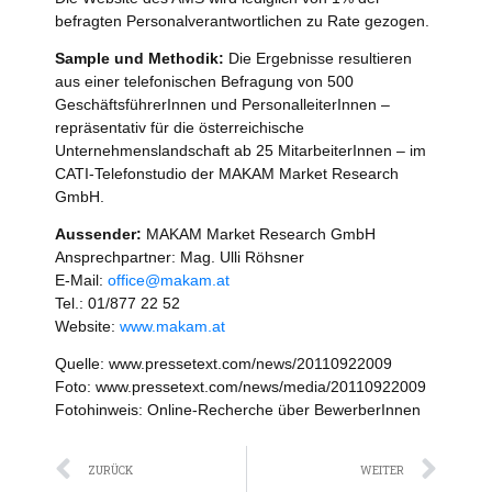
befragten Personalverantwortlichen zu Rate gezogen.
Sample und Methodik:
Die Ergebnisse resultieren
aus einer telefonischen Befragung von 500
GeschäftsführerInnen und PersonalleiterInnen –
repräsentativ für die österreichische
Unternehmenslandschaft ab 25 MitarbeiterInnen – im
CATI-Telefonstudio der MAKAM Market Research
GmbH.
Aussender:
MAKAM Market Research GmbH
Ansprechpartner: Mag. Ulli Röhsner
E-Mail:
office@makam.at
Tel.: 01/877 22 52
Website:
www.makam.at
Quelle: www.pressetext.com/news/20110922009
Foto: www.pressetext.com/news/media/20110922009
Fotohinweis: Online-Recherche über BewerberInnen
Zurück
Näc
ZURÜCK
WEITER