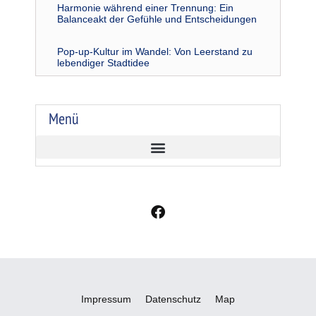
Harmonie während einer Trennung: Ein
Balanceakt der Gefühle und Entscheidungen
Pop-up-Kultur im Wandel: Von Leerstand zu
lebendiger Stadtidee
Menü
F
a
c
e
b
o
o
Impressum
Datenschutz
Map
k