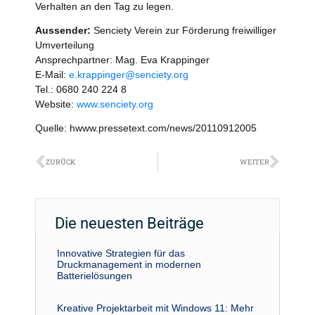
Verhalten an den Tag zu legen.
Aussender:
Senciety Verein zur Förderung freiwilliger
Umverteilung
Ansprechpartner: Mag. Eva Krappinger
E-Mail:
e.krappinger@senciety.org
Tel.: 0680 240 224 8
Website:
www.senciety.org
Quelle: hwww.pressetext.com/news/20110912005
Zurück
Näch
ZURÜCK
WEITER
Die neuesten Beiträge
Innovative Strategien für das
Druckmanagement in modernen
Batterielösungen
Kreative Projektarbeit mit Windows 11: Mehr