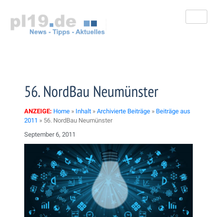
Zum
Inhalt
springen
56. NordBau Neumünster
ANZEIGE:
Home
»
Inhalt
»
Archivierte Beiträge
»
Beiträge aus
2011
»
56. NordBau Neumünster
September 6, 2011