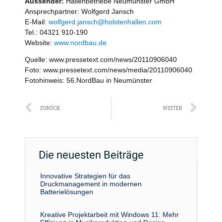
Aussender:
Hallenbetriebe Neumünster GmbH
Ansprechpartner: Wolfgerd Jansch
E-Mail:
wolfgerd.jansch@holstenhallen.com
Tel.: 04321 910-190
Website:
www.nordbau.de
Quelle: www.pressetext.com/news/20110906040
Foto: www.pressetext.com/news/media/20110906040
Fotohinweis: 56.NordBau in Neumünster
Zurück
Näc
ZURÜCK
WEITER
Die neuesten Beiträge
Innovative Strategien für das
Druckmanagement in modernen
Batterielösungen
Kreative Projektarbeit mit Windows 11: Mehr