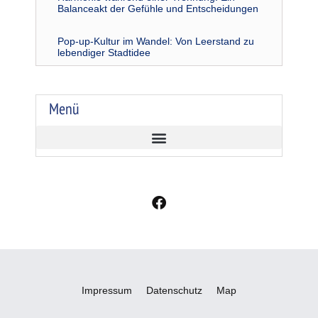
Balanceakt der Gefühle und Entscheidungen
Pop-up-Kultur im Wandel: Von Leerstand zu
lebendiger Stadtidee
Menü
F
a
c
e
b
o
o
Impressum
Datenschutz
Map
k