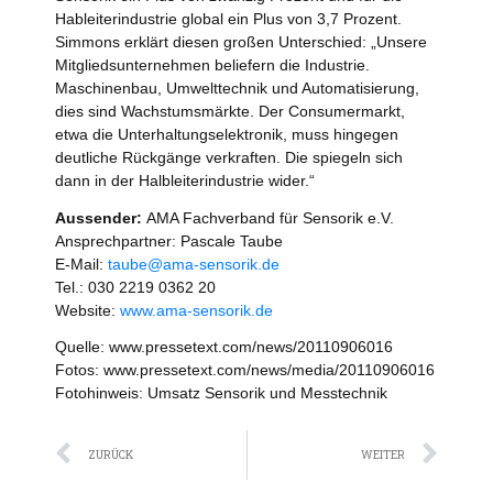
Hableiterindustrie global ein Plus von 3,7 Prozent.
Simmons erklärt diesen großen Unterschied: „Unsere
Mitgliedsunternehmen beliefern die Industrie.
Maschinenbau, Umwelttechnik und Automatisierung,
dies sind Wachstumsmärkte. Der Consumermarkt,
etwa die Unterhaltungselektronik, muss hingegen
deutliche Rückgänge verkraften. Die spiegeln sich
dann in der Halbleiterindustrie wider.“
Aussender:
AMA Fachverband für Sensorik e.V.
Ansprechpartner: Pascale Taube
E-Mail:
taube@ama-sensorik.de
Tel.: 030 2219 0362 20
Website:
www.ama-sensorik.de
Quelle: www.pressetext.com/news/20110906016
Fotos: www.pressetext.com/news/media/20110906016
Fotohinweis: Umsatz Sensorik und Messtechnik
Zurück
Näc
ZURÜCK
WEITER