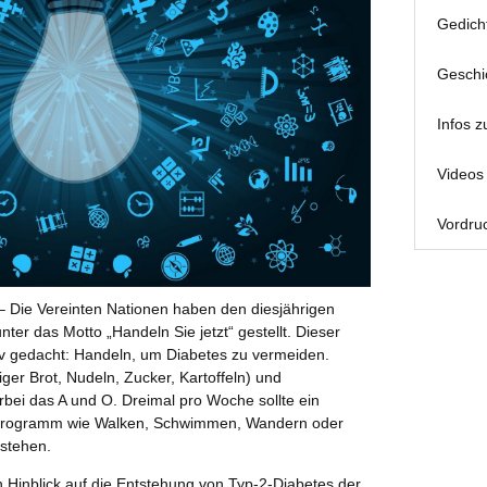
Gedich
Geschi
Infos z
Videos 
Vordruc
– Die Vereinten Nationen haben den diesjährigen
ter das Motto „Handeln Sie jetzt“ gestellt. Dieser
iv gedacht: Handeln, um Diabetes zu vermeiden.
ger Brot, Nudeln, Zucker, Kartoffeln) und
bei das A und O. Dreimal pro Woche sollte ein
programm wie Walken, Schwimmen, Wandern oder
stehen.
 Hinblick auf die Entstehung von Typ-2-Diabetes der