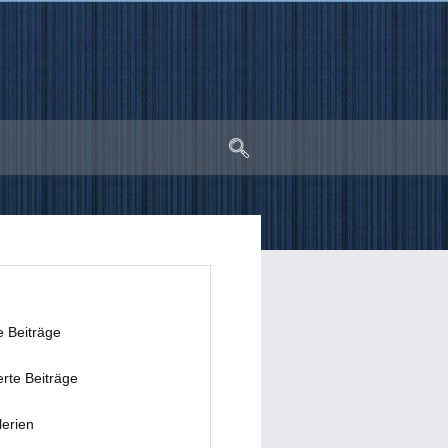
e Beiträge
erte Beiträge
lerien