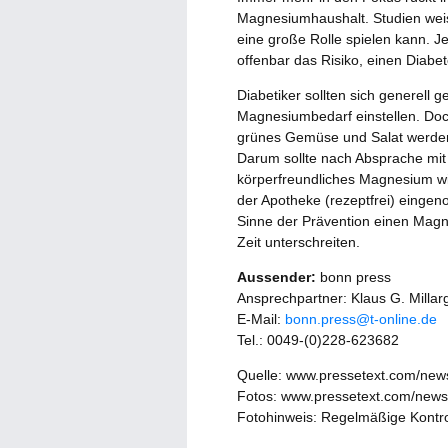
Magnesiumhaushalt. Studien weis
eine große Rolle spielen kann. J
offenbar das Risiko, einen Diabe
Diabetiker sollten sich generell
Magnesiumbedarf einstellen. Doc
grünes Gemüse und Salat werden v
Darum sollte nach Absprache mit
körperfreundliches Magnesium wi
der Apotheke (rezeptfrei) eingen
Sinne der Prävention einen Magn
Zeit unterschreiten.
Aussender:
bonn press
Ansprechpartner: Klaus G. Millar
E-Mail:
bonn.press@t-online.de
Tel.: 0049-(0)228-623682
Quelle: www.pressetext.com/ne
Fotos: www.pressetext.com/new
Fotohinweis: Regelmäßige Kontro