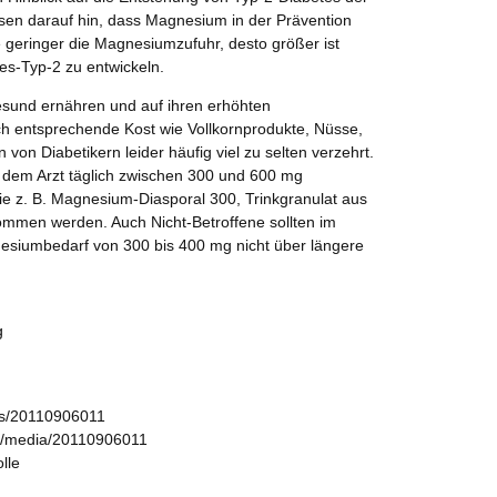
en darauf hin, dass Magnesium in der Prävention
e geringer die Magnesiumzufuhr, desto größer ist
tes-Typ-2 zu entwickeln.
 gesund ernähren und auf ihren erhöhten
h entsprechende Kost wie Vollkornprodukte, Nüsse,
on Diabetikern leider häufig viel zu selten verzehrt.
 dem Arzt täglich zwischen 300 und 600 mg
e z. B. Magnesium-Diasporal 300, Trinkgranulat aus
ommen werden. Auch Nicht-Betroffene sollten im
esiumbedarf von 300 bis 400 mg nicht über längere
g
ws/20110906011
s/media/20110906011
lle