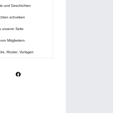
te und Geschichten
chten schreiben
u unserer Seite
von Mitgliedern
ke, Muster, Vorlagen
F
a
c
e
b
o
o
k