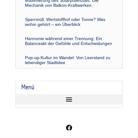
Maximierung des Solarpotenzials: Die
Mechanik von Balkon-Kraftwerken
Sperrmüll, Wertstoffhof oder Tonne? Was
wohin gehört – ein Überblick
Harmonie während einer Trennung: Ein
Balanceakt der Gefühle und Entscheidungen
Pop-up-Kultur im Wandel: Von Leerstand zu
lebendiger Stadtidee
Menü
F
a