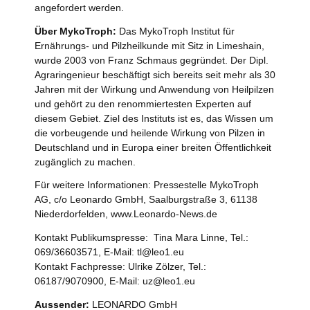
angefordert werden.
Über MykoTroph:
Das MykoTroph Institut für
Ernährungs- und Pilzheilkunde mit Sitz in Limeshain,
wurde 2003 von Franz Schmaus gegründet. Der Dipl.
Agraringenieur beschäftigt sich bereits seit mehr als 30
Jahren mit der Wirkung und Anwendung von Heilpilzen
und gehört zu den renommiertesten Experten auf
diesem Gebiet. Ziel des Instituts ist es, das Wissen um
die vorbeugende und heilende Wirkung von Pilzen in
Deutschland und in Europa einer breiten Öffentlichkeit
zugänglich zu machen.
Für weitere Informationen: Pressestelle MykoTroph
AG, c/o Leonardo GmbH, Saalburgstraße 3, 61138
Niederdorfelden, www.Leonardo-News.de
Kontakt Publikumspresse: Tina Mara Linne, Tel.:
069/36603571, E-Mail: tl@leo1.eu
Kontakt Fachpresse: Ulrike Zölzer, Tel.:
06187/9070900, E-Mail: uz@leo1.eu
Aussender:
LEONARDO GmbH