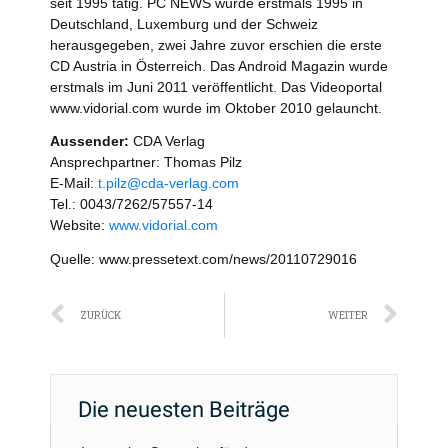
seit 1995 tätig. PC NEWS wurde erstmals 1995 in
Deutschland, Luxemburg und der Schweiz
herausgegeben, zwei Jahre zuvor erschien die erste
CD Austria in Österreich. Das Android Magazin wurde
erstmals im Juni 2011 veröffentlicht. Das Videoportal
www.vidorial.com wurde im Oktober 2010 gelauncht.
Aussender:
CDA Verlag
Ansprechpartner: Thomas Pilz
E-Mail:
t.pilz@cda-verlag.com
Tel.: 0043/7262/57557-14
Website:
www.vidorial.com
Quelle: www.pressetext.com/news/20110729016
Zurück
Näc
ZURÜCK
WEITER
Die neuesten Beiträge