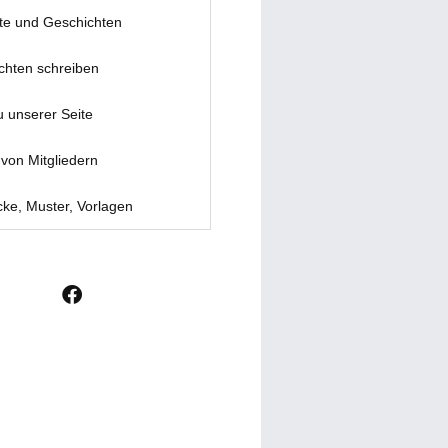
te und Geschichten
chten schreiben
u unserer Seite
von Mitgliedern
ke, Muster, Vorlagen
F
a
c
e
b
o
o
k