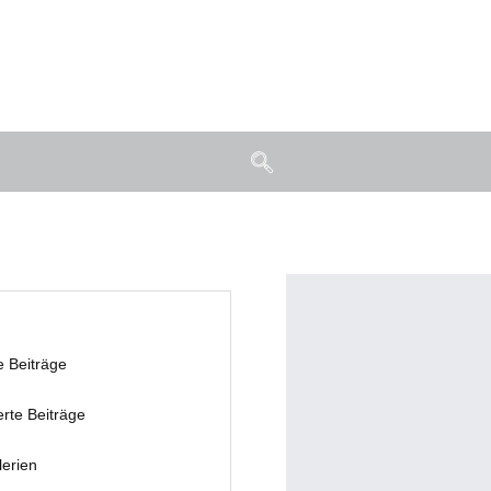
e Beiträge
erte Beiträge
lerien