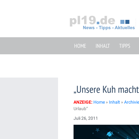
Zum
Inhalt
springen
HOME
INHALT
TIPPS
„Unsere Kuh macht
ANZEIGE:
Home
»
Inhalt
»
Archivi
Urlaub“
Juli 26, 2011