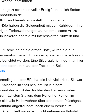
er Woche“ abstimmen.
und jetzt schon ein voller Erfolg.“, freut sich Stefan
nhofurlaub.de.
Kuh sind bereits eingestellt und stoßen auf
 Höfe haben die Gelegenheit mit den Kuhbildern ihre
rigen Ferienwohnungen auf unterhaltsame Art zu
n lockeren Kontakt mit interessierten Nutzern und
r Plüschkühe an die ersten Höfe, wurde die Kuh
am verabschiedet. Kurze Zeit später konnte schon von
 berichtet werden. Eine Bildergalerie findet man hier:
lerie
oder direkt auf der Facebook-Seite
aub
meling aus der Eifel hat die Kuh viel erlebt. Sie war
Kälbchen im Stall besucht, ist in einem
 und durfte mit der Tochter des Hauses spielen.
ur nächsten Station, dem Ferienhof Feinen im
en sich alle Hofbewohner über den neuen Plüschgast.
 Hofhund angefreundet, nach einem Besuch im
Ausritt, ließ sie es sich nicht nehmen im Kuhstall