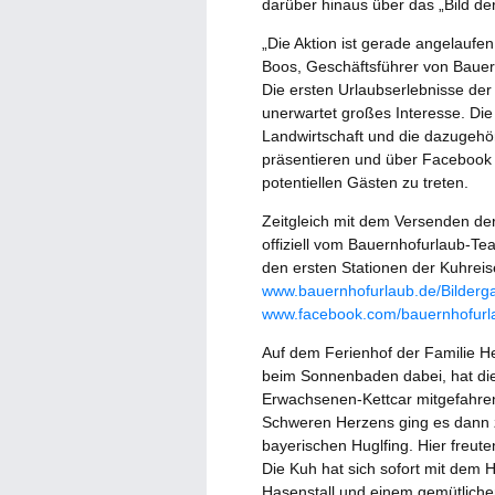
darüber hinaus über das „Bild d
„Die Aktion ist gerade angelaufen 
Boos, Geschäftsführer von Bauer
Die ersten Urlaubserlebnisse der 
unerwartet großes Interesse. Die
Landwirtschaft und die dazugehö
präsentieren und über Facebook i
potentiellen Gästen zu treten.
Zeitgleich mit dem Versenden de
offiziell vom Bauernhofurlaub-Te
den ersten Stationen der Kuhreise
www.bauernhofurlaub.de/Bilderga
www.facebook.com/bauernhofurl
Auf dem Ferienhof der Familie Her
beim Sonnenbaden dabei, hat die 
Erwachsenen-Kettcar mitgefahren
Schweren Herzens ging es dann z
bayerischen Huglfing. Hier freut
Die Kuh hat sich sofort mit dem
Hasenstall und einem gemütlichen 