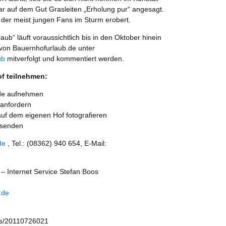
r auf dem Gut Grasleiten „Erholung pur“ angesagt.
 der meist jungen Fans im Sturm erobert.
ub“ läuft voraussichtlich bis in den Oktober hinein
von Bauernhofurlaub.de unter
ub
mitverfolgt und kommentiert werden.
f teilnehmen:
.de aufnehmen
 anfordern
 auf dem eigenen Hof fotografieren
 senden
de
, Tel.: (08362) 940 654, E-Mail:
– Internet Service Stefan Boos
.de
ws/20110726021