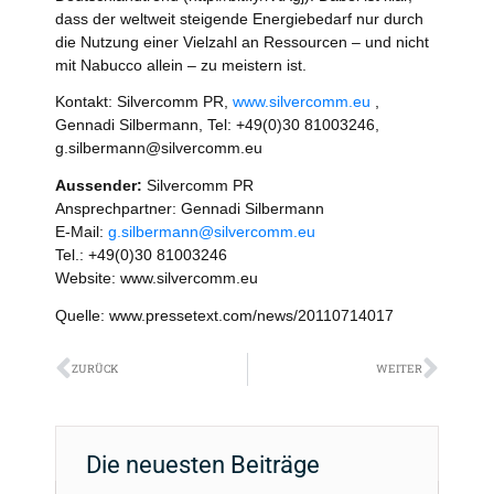
dass der weltweit steigende Energiebedarf nur durch
die Nutzung einer Vielzahl an Ressourcen – und nicht
mit Nabucco allein – zu meistern ist.
Kontakt: Silvercomm PR,
www.silvercomm.eu
,
Gennadi Silbermann, Tel: +49(0)30 81003246,
g.silbermann@silvercomm.eu
Aussender:
Silvercomm PR
Ansprechpartner: Gennadi Silbermann
E-Mail:
g.silbermann@silvercomm.eu
Tel.: +49(0)30 81003246
Website: www.silvercomm.eu
Quelle: www.pressetext.com/news/20110714017
Zurück
Näch
ZURÜCK
WEITER
Die neuesten Beiträge