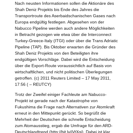
Nach neusten Informationen sollen die Aktionäre des
Shah Deniz Projekts bis Ende des Jahres die
Transportroute des Aserbaidschanischen Gases nach
Europa endgültig festlegen. Abgesehen von der
Nabucco Pipeline werden auch andere Möglichkeiten
in Betracht gezogen wie etwa über die Interconnect
Turkey-Greece-Italy (ITGI) oder über die Trans Adriatic
Pipeline (TAP). Bis Oktober erwarten die Gründer des
Shah Deniz Projekts von den Beteiligten ihre
endgültigen Vorschläge. Dabei wird die Entscheidung
über die Export-Route voraussichtlich auf Basis von
wirtschaftlichen, und nicht politischen Überlegungen
getroffen. (c) 2011 Reuters Limited – 17 May 2011,
17:56 ( – REUTCY)
Trotz der Zweifel einiger Fachleute am Nabucco-
Projekt ist gerade nach der Katastrophe von
Fukushima die Frage nach Alternativen zur Atomkraft
erneut in den Mittepunkt gerückt. So begrüßt die
Mehrheit der Deutschen die schnelle Entscheidung
zum Atomausstieg, ergab die Umfrage für den ARD-
Deutschlandtrend (
http://bit.ly/iVtXgj
). Dabei ist klar,