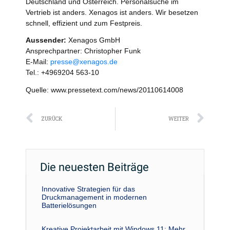
Deutschland und Österreich. Personalsuche im
Vertrieb ist anders. Xenagos ist anders. Wir besetzen
schnell, effizient und zum Festpreis.
Aussender:
Xenagos GmbH
Ansprechpartner: Christopher Funk
E-Mail:
presse@xenagos.de
Tel.: +4969204 563-10
Quelle: www.pressetext.com/news/20110614008
Zurück
Näc
ZURÜCK
WEITER
Die neuesten Beiträge
Innovative Strategien für das
Druckmanagement in modernen
Batterielösungen
Kreative Projektarbeit mit Windows 11: Mehr