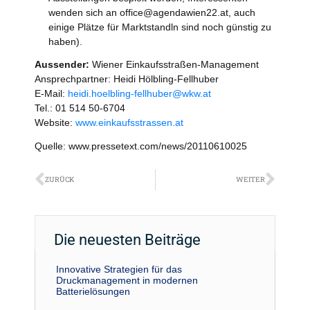
wenden sich an office@agendawien22.at, auch
einige Plätze für Marktstandln sind noch günstig zu
haben).
Aussender:
Wiener Einkaufsstraßen-Management
Ansprechpartner: Heidi Hölbling-Fellhuber
E-Mail:
heidi.hoelbling-fellhuber@wkw.at
Tel.: 01 514 50-6704
Website:
www.einkaufsstrassen.at
Quelle: www.pressetext.com/news/20110610025
Zurück
Näch
ZURÜCK
WEITER
Die neuesten Beiträge
Innovative Strategien für das
Druckmanagement in modernen
Batterielösungen