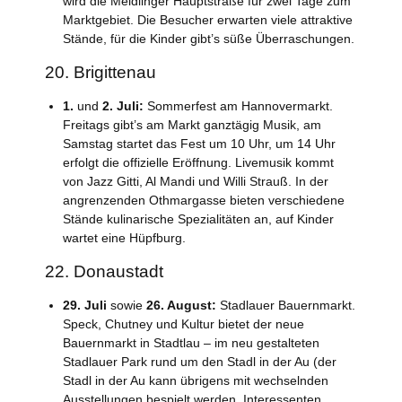
wird die Meidlinger Hauptstraße für zwei Tage zum
Marktgebiet. Die Besucher erwarten viele attraktive
Stände, für die Kinder gibt’s süße Überraschungen.
20. Brigittenau
1.
und
2. Juli:
Sommerfest am Hannovermarkt.
Freitags gibt’s am Markt ganztägig Musik, am
Samstag startet das Fest um 10 Uhr, um 14 Uhr
erfolgt die offizielle Eröffnung. Livemusik kommt
von Jazz Gitti, Al Mandi und Willi Strauß. In der
angrenzenden Othmargasse bieten verschiedene
Stände kulinarische Spezialitäten an, auf Kinder
wartet eine Hüpfburg.
22. Donaustadt
29. Juli
sowie
26. August:
Stadlauer Bauernmarkt.
Speck, Chutney und Kultur bietet der neue
Bauernmarkt in Stadtlau – im neu gestalteten
Stadlauer Park rund um den Stadl in der Au (der
Stadl in der Au kann übrigens mit wechselnden
Ausstellungen bespielt werden, Interessenten