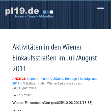
Zum
Inhalt
springen
Aktivitäten in den Wiener
Einkaufsstraßen im Juli/August
2011
ANZEIGE:
Home
»
Inhalt
»
Archivierte Beiträge
»
Beiträge aus
2011
»
Aktivitäten in den Wiener Einkaufsstraßen im
Juli/August 2011
Juni 10, 2011
Wiener Einkaufsstraßen (pts025/10.06.2011/13:35)