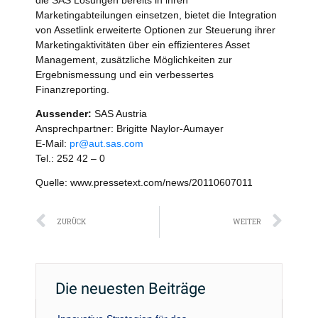
die SAS Lösungen bereits in ihren
Marketingabteilungen einsetzen, bietet die Integration
von Assetlink erweiterte Optionen zur Steuerung ihrer
Marketingaktivitäten über ein effizienteres Asset
Management, zusätzliche Möglichkeiten zur
Ergebnismessung und ein verbessertes
Finanzreporting.
Aussender:
SAS Austria
Ansprechpartner: Brigitte Naylor-Aumayer
E-Mail:
pr@aut.sas.com
Tel.: 252 42 – 0
Quelle: www.pressetext.com/news/20110607011
Zurück
Näc
ZURÜCK
WEITER
Die neuesten Beiträge