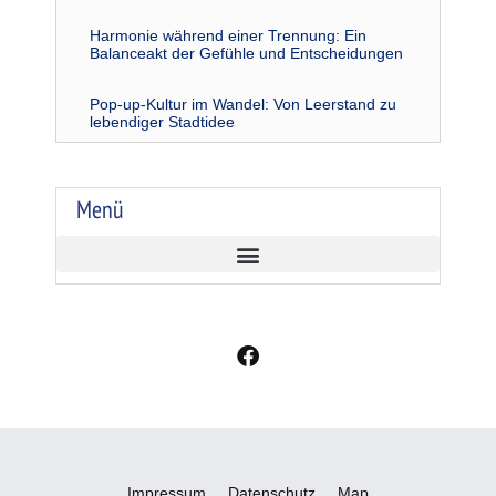
Harmonie während einer Trennung: Ein
Balanceakt der Gefühle und Entscheidungen
Pop-up-Kultur im Wandel: Von Leerstand zu
lebendiger Stadtidee
Menü
F
a
c
e
b
o
o
Impressum
Datenschutz
Map