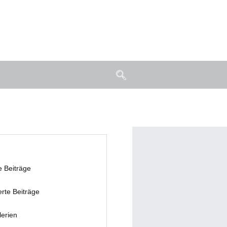
e Beiträge
erte Beiträge
lerien