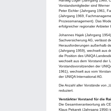
Hartwig Löger (Jahrgang 1965, C
Vorstandsmitglieder sind Werner
Peter Eichler (Jahrgang 1961, 
(Jahrgang 1969, Fachmanagemen
Prozessmanagement). Das Modell
erfolgreicher regionaler Anbieter
Johannes Hajek (Jahrgang 1954),
Sachversicherung AG, verlässt d
Herausforderungen außerhalb de
(Jahrgang 1959), wechselt aus 
die Position des UNIQA Landesdi
wechselt aus dem Vorstand der U
Vorstandsvorsitzenden der UNIQA 
1961), wechselt aus vom Vorsta
der UNIQA International AG.
Die Anzahl aller Vorstände von „
reduziert.
Verstärkter Vorstand für die R
Die Gesamtverantwortung als CEO
Klaus Pekarek (Jahrgang 1956) t