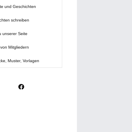
te und Geschichten
chten schreiben
u unserer Seite
von Mitgliedern
ke, Muster, Vorlagen
F
a
c
e
b
o
o
k