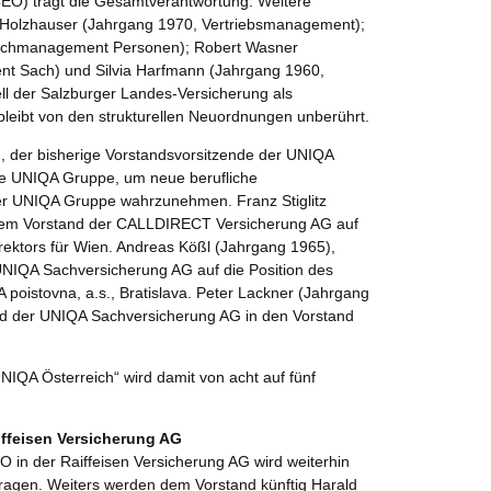
EO) trägt die Gesamtverantwortung. Weitere
 Holzhauser (Jahrgang 1970, Vertriebsmanagement);
Fachmanagement Personen); Robert Wasner
t Sach) und Silvia Harfmann (Jahrgang 1960,
 der Salzburger Landes-Versicherung als
 bleibt von den strukturellen Neuordnungen unberührt.
 der bisherige Vorstandsvorsitzende der UNIQA
ie UNIQA Gruppe, um neue berufliche
r UNIQA Gruppe wahrzunehmen. Franz Stiglitz
dem Vorstand der CALLDIRECT Versicherung AG auf
rektors für Wien. Andreas Kößl (Jahrgang 1965),
NIQA Sachversicherung AG auf die Position des
poistovna, a.s., Bratislava. Peter Lackner (Jahrgang
nd der UNIQA Sachversicherung AG in den Vorstand
UNIQA Österreich“ wird damit von acht auf fünf
aiffeisen Versicherung AG
 in der Raiffeisen Versicherung AG wird weiterhin
ragen. Weiters werden dem Vorstand künftig Harald