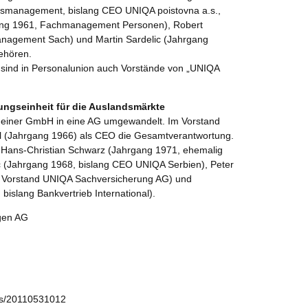
ebsmanagement, bislang CEO UNIQA poistovna a.s.,
rgang 1961, Fachmanagement Personen), Robert
nagement Sach) und Martin Sardelic (Jahrgang
ehören.
 sind in Personalunion auch Vorstände von „UNIQA
rungseinheit für die Auslandsmärkte
n einer GmbH in eine AG umgewandelt. Im Vorstand
l (Jahrgang 1966) als CEO die Gesamtverantwortung.
d Hans-Christian Schwarz (Jahrgang 1971, ehemalig
 (Jahrgang 1968, bislang CEO UNIQA Serbien), Peter
g Vorstand UNIQA Sachversicherung AG) und
islang Bankvertrieb International).
gen AG
ws/20110531012