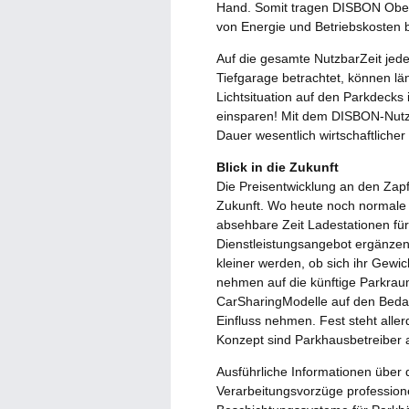
Hand. Somit tragen DISBON Ober
von Energie und Betriebskosten b
Auf die gesamte NutzbarZeit jed
Tiefgarage betrachtet, können lä
Lichtsituation auf den Parkdecks 
einsparen! Mit dem DISBON-Nutz
Dauer wesentlich wirtschaftliche
Blick in die Zukunft
Die Preisentwicklung an den Zapf
Zukunft. Wo heute noch normale 
absehbare Zeit Ladestationen für
Dienstleistungsangebot ergänze
kleiner werden, ob sich ihr Gewi
nehmen auf die künftige Parkraum
CarSharingModelle auf den Bedar
Einfluss nehmen. Fest steht alle
Konzept sind Parkhausbetreiber a
Ausführliche Informationen über 
Verarbeitungsvorzüge profession