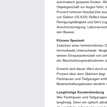
automatisch gesparte Kosten. Wi
Objektgeschäft vor Augen führt, 
Prozent höheren NutzbarZeit aus
von Disbon OS 6331 Reflect bewir
Reinigungsfähigkeit und führt zug
Anschmutzneigung. Laborversuche 
den Beweis.
Kürzere Sperrzeit
Zwischen einer herkömmlichen O
himmelweite Unterschiede: Verg
weisen Einsparpotenziale von zeh
der Beschichtungsmaßnahmen a
Erreicht wird dieser Wert durch e
Prozent über dem Üblichen liegt
Parkhäuser und Tiefgaragen entfä
Bewirtschaftungskosten deutlich re
Langfristige Kundenbindung
Wer Parkhäuser und Tiefgaragen h
langfristig. Denn ein optisch att