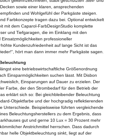
eutlich gekennzeichneten, stabil geschützten Stell- und
 Decken sowie einer klaren, ansprechenden
sempfinden und Wohlgefühl der Parkgäste steigen.
nd Farbkonzepte tragen dazu bei. Optional entwickelt
t mit dem Caparol-FarbDesignStudio komplette
ser und Tiefgaragen, die im Einklang mit den
Einsatzmöglichkeiten professioneller
höhte Kundenzufriedenheit auf lange Sicht ist das
 wieder!“, hört man dann immer mehr Parkgäste sagen.
 Beleuchtung
längst eine betriebswirtschaftliche Größenordnung
nach Einsparmöglichkeiten suchen lässt. Mit Disbon
hweislich, Einsparungen auf Dauer zu erzielen. Der
der Farbe, der den Strombedarf für den Betrieb der
Das erklärt sich so: Bei gleichbleibender Beleuchtung
ndard-Objektfarbe und der hochgradig reflektierenden
 Unterschiede. Beispielsweise führten vergleichende
es Beleuchtungsherstellers zu dem Ergebnis, dass
parkhauses gut und gerne 10 Lux = 30 Prozent mehr
rkömmlicher Anstrichmittel herrschen. Dass dadurch
hbar helle Objektbeleuchtung sinkt, liegt auf der