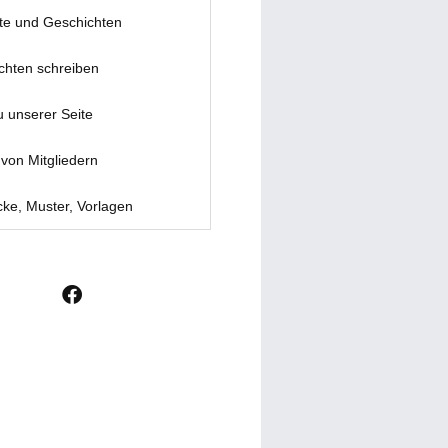
te und Geschichten
chten schreiben
u unserer Seite
von Mitgliedern
ke, Muster, Vorlagen
F
a
c
e
b
o
o
k