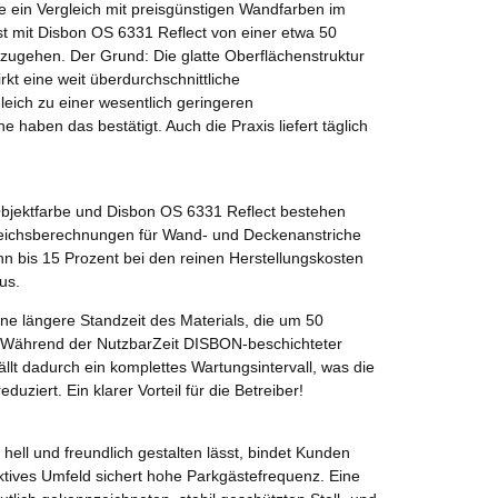
e ein Vergleich mit preisgünstigen Wandfarben im
ist mit Disbon OS 6331 Reflect von einer etwa 50
zugehen. Der Grund: Die glatte Oberflächenstruktur
kt eine weit überdurchschnittliche
leich zu einer wesentlich geringeren
haben das bestätigt. Auch die Praxis liefert täglich
bjektfarbe und Disbon OS 6331 Reflect bestehen
leichsberechnungen für Wand- und Deckenanstriche
n bis 15 Prozent bei den reinen Herstellungskosten
us.
ine längere Standzeit des Materials, die um 50
. Während der NutzbarZeit DISBON-beschichteter
llt dadurch ein komplettes Wartungsintervall, was die
duziert. Ein klarer Vorteil für die Betreiber!
ell und freundlich gestalten lässt, bindet Kunden
raktives Umfeld sichert hohe Parkgästefrequenz. Eine