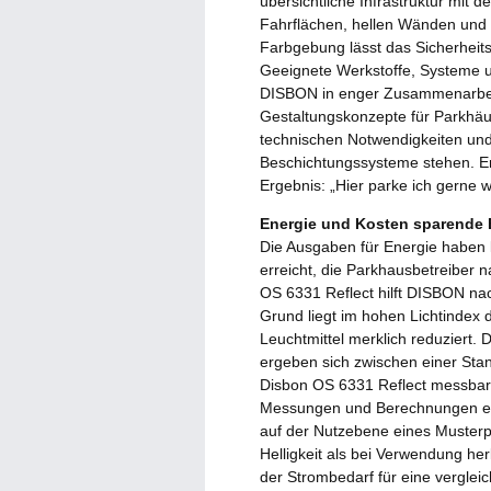
übersichtliche Infrastruktur mit d
Fahrflächen, hellen Wänden und
Farbgebung lässt das Sicherheit
Geeignete Werkstoffe, Systeme u
DISBON in enger Zusammenarbei
Gestaltungskonzepte für Parkhäu
technischen Notwendigkeiten und 
Beschichtungssysteme stehen. Er
Ergebnis: „Hier parke ich gerne
Energie und Kosten sparende
Die Ausgaben für Energie haben 
erreicht, die Parkhausbetreiber 
OS 6331 Reflect hilft DISBON nac
Grund liegt im hohen Lichtindex 
Leuchtmittel merklich reduziert. 
ergeben sich zwischen einer Sta
Disbon OS 6331 Reflect messbare
Messungen und Berechnungen ein
auf der Nutzebene eines Muster
Helligkeit als bei Verwendung he
der Strombedarf für eine vergleic