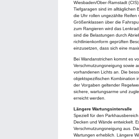
Wiesbaden/Ober-Ramstadt (CIS) 
Tiefgaragen sind im alltägliche
die Uhr rollen ungezählte Reife
Größenklassen über die Fahrspur
zum Rangieren wird das Lenkrad
sind die Belastungen durch Abri
richtlinienkonform geprüften Be
einzusetzen, dass sich eine maxim
Bei Wandanstrichen kommt es vor
Verschmutzungsneigung sowie auf
vorhandenen Lichts an. Die beson
objektspezifischen Kombination in
der Vorgaben geltender Regelwer
sichere, wartungsarme und zugle
erreicht werden.
Längere Wartungsintervalle
Speziell für den Parkhausbereic
Decken und Wände entwickelt. Es
Verschmutzungsneigung aus. Dadu
Wartungen erheblich. Längere Wa