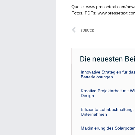
Quelle: www.pressetext.com/ne
Fotos, PDFs: www.pressetext.c
Zurück
ZURÜCK
Die neuesten Be
Innovative Strategien für 
Batterielösungen
Kreative Projektarbeit mit W
Design
Effiziente Lohnbuchhaltung: 
Unternehmen
Maximierung des Solarpoten