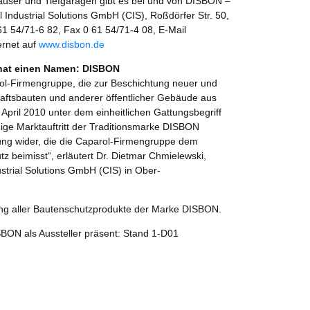
user und Tiefgaragen gibt es bei und von DISBON –
 Industrial Solutions GmbH (CIS), Roßdörfer Str. 50,
 54/71-6 82, Fax 0 61 54/71-4 08, E-Mail
ernet auf
www.disbon.de
 hat einen Namen: DISBON
ol-Firmengruppe, die zur Beschichtung neuer und
aftsbauten und anderer öffentlicher Gebäude aus
 April 2010 unter dem einheitlichen Gattungsbegriff
ige Marktauftritt der Traditionsmarke DISBON
ung wider, die die Caparol-Firmengruppe dem
z beimisst“, erläutert Dr. Dietmar Chmielewski,
strial Solutions GmbH (CIS) in Ober-
tung aller Bautenschutzprodukte der Marke DISBON.
BON als Aussteller präsent: Stand 1-D01