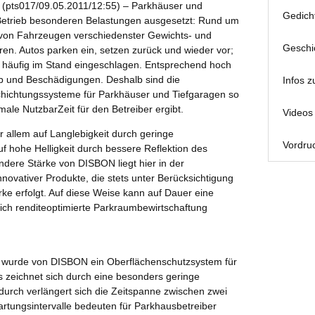
(pts017/09.05.2011/12:55) – Parkhäuser und
Gedich
n Betrieb besonderen Belastungen ausgesetzt: Rund um
n von Fahrzeugen verschiedenster Gewichts- und
Geschi
en. Autos parken ein, setzen zurück und wieder vor;
 häufig im Stand eingeschlagen. Entsprechend hoch
eb und Beschädigungen. Deshalb sind die
Infos z
schichtungssysteme für Parkhäuser und Tiefgaragen so
ale NutzbarZeit für den Betreiber ergibt.
Videos 
 allem auf Langlebigkeit durch geringe
Vordruc
 hohe Helligkeit durch bessere Reflektion des
dere Stärke von DISBON liegt hier in der
novativer Produkte, die stets unter Berücksichtigung
ke erfolgt. Auf diese Weise kann auf Dauer eine
ich renditeoptimierte Parkraumbewirtschaftung
h wurde von DISBON ein Oberflächenschutzsystem für
 zeichnet sich durch eine besonders geringe
rch verlängert sich die Zeitspanne zwischen zwei
rtungsintervalle bedeuten für Parkhausbetreiber