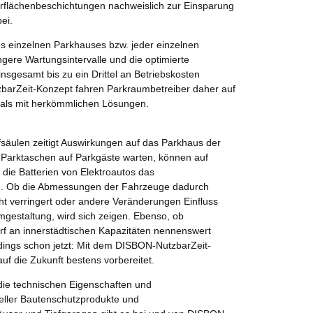
flächenbeschichtungen nachweislich zur Einsparung
ei.
es einzelnen Parkhauses bzw. jeder einzelnen
ngere Wartungsintervalle und die optimierte
insgesamt bis zu ein Drittel an Betriebskosten
barZeit-Konzept fahren Parkraumbetreiber daher auf
r als mit herkömmlichen Lösungen.
säulen zeitigt Auswirkungen auf das Parkhaus der
Parktaschen auf Parkgäste warten, können auf
 die Batterien von Elektroautos das
n. Ob die Abmessungen der Fahrzeuge dadurch
cht verringert oder andere Veränderungen Einfluss
gestaltung, wird sich zeigen. Ebenso, ob
f an innerstädtischen Kapazitäten nennenswert
rdings schon jetzt: Mit dem DISBON-NutzbarZeit-
uf die Zukunft bestens vorbereitet.
die technischen Eigenschaften und
eller Bautenschutzprodukte und