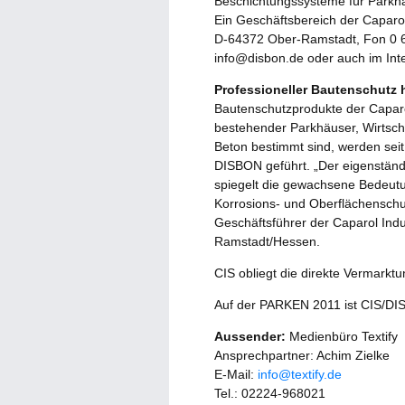
Beschichtungssysteme für Parkhä
Ein Geschäftsbereich der Caparol
D-64372 Ober-Ramstadt, Fon 0 61
info@disbon.de oder auch im Int
Professioneller Bautenschutz
Bautenschutzprodukte der Capar
bestehender Parkhäuser, Wirtsch
Beton bestimmt sind, werden seit
DISBON geführt. „Der eigenständ
spiegelt die gewachsene Bedeut
Korrosions- und Oberflächenschut
Geschäftsführer der Caparol Indu
Ramstadt/Hessen.
CIS obliegt die direkte Vermark
Auf der PARKEN 2011 ist CIS/DIS
Aussender:
Medienbüro Textify
Ansprechpartner: Achim Zielke
E-Mail:
info@textify.de
Tel.: 02224-968021