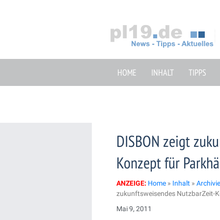
Zum
Inhalt
springen
HOME
INHALT
TIPPS
DISBON zeigt zuku
Konzept für Parkhä
ANZEIGE:
Home
»
Inhalt
»
Archivi
zukunftsweisendes NutzbarZeit-K
Mai 9, 2011