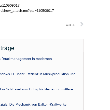
ws/110509017
om/show_attach.mc?pte=110509017
Nächst
WEITER
iträge
das Druckmanagement in modernen
indows 11: Mehr Effizienz in Musikproduktion und
Ein Schlüssel zum Erfolg für kleine und mittlere
zials: Die Mechanik von Balkon-Kraftwerken