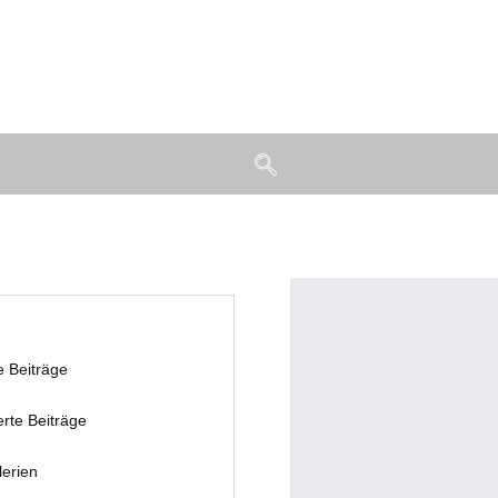
e Beiträge
erte Beiträge
lerien