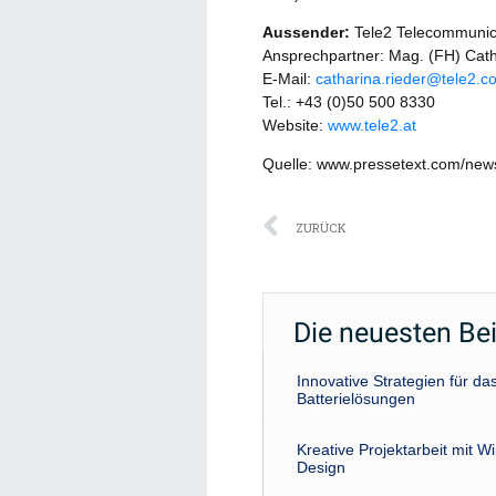
Aussender:
Tele2 Telecommuni
Ansprechpartner: Mag. (FH) Cath
E-Mail:
catharina.rieder@tele2.c
Tel.: +43 (0)50 500 8330
Website:
www.tele2.at
Quelle: www.pressetext.com/ne
Zurück
ZURÜCK
Die neuesten Be
Innovative Strategien für 
Batterielösungen
Kreative Projektarbeit mit W
Design