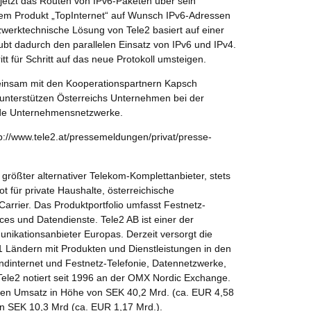
jetzt das Routen von IPv6-Paketen über sein
dem Produkt „TopInternet“ auf Wunsch IPv6-Adressen
zwerktechnische Lösung von Tele2 basiert auf einer
aubt dadurch den parallelen Einsatz von IPv6 und IPv4.
 für Schritt auf das neue Protokoll umsteigen.
einsam mit den Kooperationspartnern Kapsch
unterstützen Österreichs Unternehmen bei der
ende Unternehmensnetzwerke.
tp://www.tele2.at/pressemeldungen/privat/presse-
s größter alternativer Telekom-Komplettanbieter, stets
 für private Haushalte, österreichische
arrier. Das Produktportfolio umfasst Festnetz-
ices und Datendienste. Tele2 AB ist einer der
nikationsanbieter Europas. Derzeit versorgt die
1 Ländern mit Produkten und Dienstleistungen in den
andinternet und Festnetz-Telefonie, Datennetzwerke,
Tele2 notiert seit 1996 an der OMX Nordic Exchange.
inen Umsatz in Höhe von SEK 40,2 Mrd. (ca. EUR 4,58
n SEK 10,3 Mrd (ca. EUR 1,17 Mrd.).