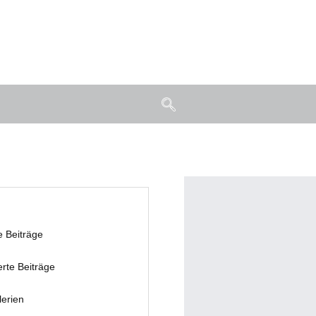
e Beiträge
erte Beiträge
lerien