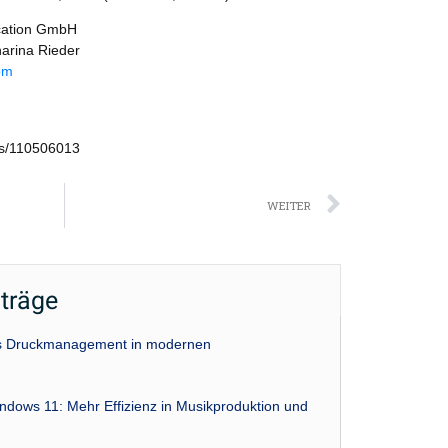
cation GmbH
arina Rieder
om
ws/110506013
Nächst
WEITER
iträge
das Druckmanagement in modernen
indows 11: Mehr Effizienz in Musikproduktion und