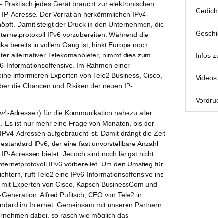
 Praktisch jedes Gerät braucht zur elektronischen
Gedich
IP-Adresse. Der Vorrat an herkömmlichen IPv4-
öpft. Damit steigt der Druck in den Unternehmen, die
Geschi
ternetprotokoll IPv6 vorzubereiten. Während die
ka bereits in vollem Gang ist, hinkt Europa noch
ßter alternativer Telekomanbieter, nimmt dies zum
Infos z
v6-Informationsoffensive. Im Rahmen einer
eihe informieren Experten von Tele2 Business, Cisco,
Videos 
r die Chancen und Risiken der neuen IP-
Vordruc
IPv4-Adressen) für die Kommunikation nahezu aller
e. Es ist nur mehr eine Frage von Monaten, bis der
n IPv4-Adressen aufgebraucht ist. Damit drängt die Zeit
estandard IPv6, der eine fast unvorstellbare Anzahl
 IP-Adressen bietet. Jedoch sind noch längst nicht
ternetprotokoll IPv6 vorbereitet. Um den Umstieg für
htern, ruft Tele2 eine IPv6-Informationsoffensive ins
 mit Experten von Cisco, Kapsch BusinessCom und
-Generation. Alfred Pufitsch, CEO von Tele2 in
tandard im Internet. Gemeinsam mit unseren Partnern
ternehmen dabei, so rasch wie möglich das