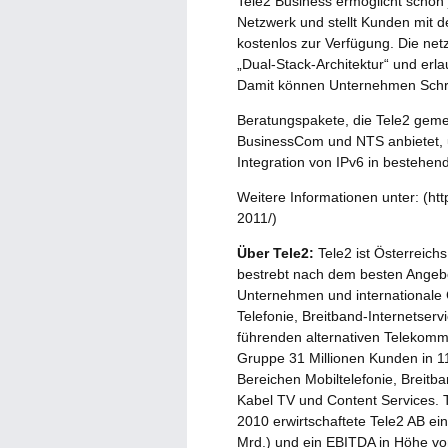
Tele2 Business ermöglicht schon 
Netzwerk und stellt Kunden mit 
kostenlos zur Verfügung. Die net
„Dual-Stack-Architektur“ und erl
Damit können Unternehmen Schritt
Beratungspakete, die Tele2 gem
BusinessCom und NTS anbietet, 
Integration von IPv6 in besteh
Weitere Informationen unter: (ht
2011/)
Über Tele2:
Tele2 ist Österreich
bestrebt nach dem besten Angebot
Unternehmen und internationale C
Telefonie, Breitband-Internetserv
führenden alternativen Telekommu
Gruppe 31 Millionen Kunden in 1
Bereichen Mobiltelefonie, Breitb
Kabel TV und Content Services. 
2010 erwirtschaftete Tele2 AB e
Mrd.) und ein EBITDA in Höhe vo