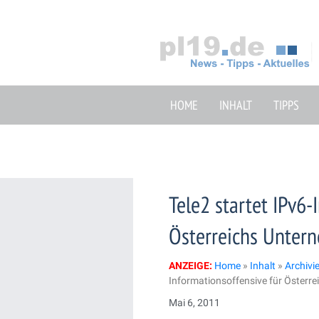
Zum
Inhalt
springen
HOME
INHALT
TIPPS
Tele2 startet IPv6-
Österreichs Unter
ANZEIGE:
Home
»
Inhalt
»
Archivi
Informationsoffensive für Österr
Mai 6, 2011