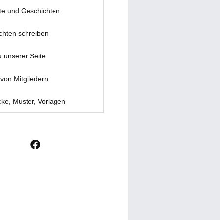
te und Geschichten
chten schreiben
u unserer Seite
von Mitgliedern
ke, Muster, Vorlagen
F
a
c
e
b
o
o
k