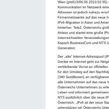
Wien (pts013/06.05.2011/10:35) –
Kommunikation im Netzwerk eine 
Adressen ist jedoch nahezu ersch
Firmennetzwerke auf das neue In
IPv6-Migration in Asien und Ameri
hinterher. Tele2, Österreichs grö
Anlass und startet eine große IP
österreichweiten Veranstaltungsr
Kapsch BusinessCom und NTS übe
Generation.
Der „alte“ Internet-Adresspool (
Geräte im Internet geht zur Neig
verbleibende Vorrat an offizielle
für den Umstieg auf den Nachfolg
(340 Sextillionen) an verfügbaren
alle Unternehmen auf das neue In
Österreichs Unternehmen zu erleic
Leben und informiert gemeinsam
NTS ausführlich über die neue IP
Österreich: „IPv6 ist der neue S
unterstützen wir Österreichs Un