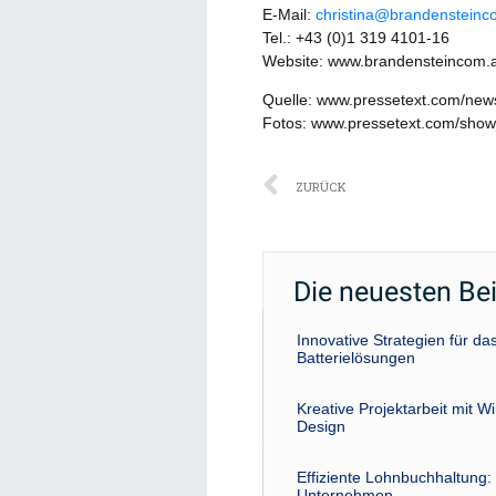
E-Mail:
christina@brandensteinc
Tel.: +43 (0)1 319 4101-16
Website: www.brandensteincom.a
Quelle: www.pressetext.com/ne
Fotos: www.pressetext.com/sho
Zurück
ZURÜCK
Die neuesten Be
Innovative Strategien für 
Batterielösungen
Kreative Projektarbeit mit W
Design
Effiziente Lohnbuchhaltung: 
Unternehmen