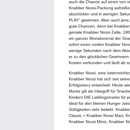
auch die Chance auf einen von vi
Knabber Nossi-Packung aufreiße
abschicken und in wenigen Sekun
PLAY“ gewinnen. Aber auch jene,
gute Chancen, denn bei Knabber 
geniale Knabber Nossi Zelte, 18
ein ganzer Monatsvorrat der Snac
sofort einen coolen Knabber Noss
wenige Sekunden nach dem Absch
er zu den glücklichen Gewinnern z
Kosten verbunden und läuft ab sof
Knabber Nossi, eine österreichis
Knabber Nossi hat sich seit seine
Erfolgsstory entwickelt: Heute we
Marke gilt als Inbegriff für Sna
Kindern DIE Lieblingsmarke für p
ideal für den kleinen Hunger zwi
Süßigkeiten sehr beliebt. Knabbe
Classic + Knabber Nossi Maxi, K
Knabber Nossi Minis, Knabber No