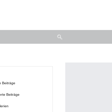
e Beiträge
erte Beiträge
lerien