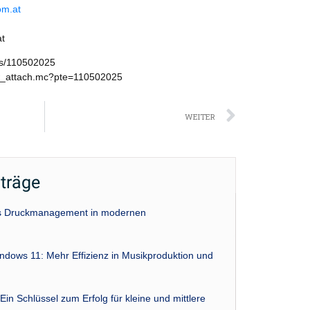
om.at
t
ws/110502025
w_attach.mc?pte=110502025
Nächst
WEITER
iträge
das Druckmanagement in modernen
indows 11: Mehr Effizienz in Musikproduktion und
Ein Schlüssel zum Erfolg für kleine und mittlere