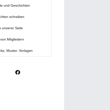
te und Geschichten
chten schreiben
u unserer Seite
von Mitgliedern
ke, Muster, Vorlagen
F
a
c
e
b
o
o
k