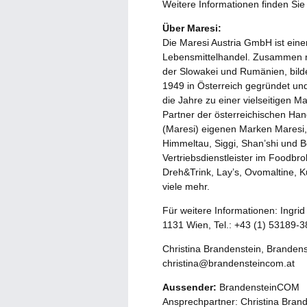
Weitere Informationen finden Sie
Über Maresi:
Die Maresi Austria GmbH ist eine
Lebensmittelhandel. Zusammen mi
der Slowakei und Rumänien, bilde
1949 in Österreich gegründet und
die Jahre zu einer vielseitigen 
Partner der österreichischen Han
(Maresi) eigenen Marken Maresi, 
Himmeltau, Siggi, Shan’shi und B
Vertriebsdienstleister im Foodbr
Dreh&Trink, Lay’s, Ovomaltine, K
viele mehr.
Für weitere Informationen: Ingr
1131 Wien, Tel.: +43 (1) 53189-3
Christina Brandenstein, Brandens
christina@brandensteincom.at
Aussender:
BrandensteinCOM
Ansprechpartner: Christina Bran