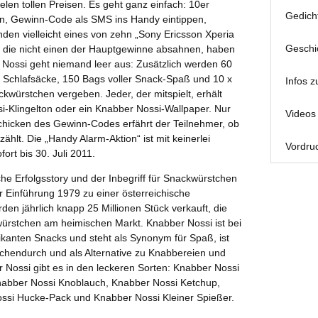
elen tollen Preisen. Es geht ganz einfach: 10er
Gedich
n, Gewinn-Code als SMS ins Handy eintippen,
den vielleicht eines von zehn „Sony Ericsson Xperia
Geschi
 die nicht einen der Hauptgewinne absahnen, haben
Nossi geht niemand leer aus: Zusätzlich werden 60
0 Schlafsäcke, 150 Bags voller Snack-Spaß und 10 x
Infos z
kwürstchen vergeben. Jeder, der mitspielt, erhält
i-Klingelton oder ein Knabber Nossi-Wallpaper. Nur
Videos 
icken des Gewinn-Codes erfährt der Teilnehmer, ob
ählt. Die „Handy Alarm-Aktion“ ist mit keinerlei
Vordruc
ort bis 30. Juli 2011.
che Erfolgsstory und der Inbegriff für Snackwürstchen
r Einführung 1979 zu einer österreichische
rden jährlich knapp 25 Millionen Stück verkauft, die
ckwürstchen am heimischen Markt. Knabber Nossi ist bei
ikanten Snacks und steht als Synonym für Spaß, ist
schendurch und als Alternative zu Knabbereien und
r Nossi gibt es in den leckeren Sorten: Knabber Nossi
nabber Nossi Knoblauch, Knabber Nossi Ketchup,
ssi Hucke-Pack und Knabber Nossi Kleiner Spießer.