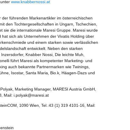
 unter
www.knabbernossi.at
r der führenden Markenartikler im österreichischen
t den Tochtergesellschaften in Ungarn, Tschechien,
t sie die internationale Maresi Gruppe. Maresi wurde
 hat sich als Unternehmen der Vivatis Holding über
Markenschmiede und einem starken sowie verlässlichen
delslandschaft entwickelt. Neben den starken
Inzersdorfer, Knabber Nossi, Die leichte Muh,
onelli führt Maresi als kompetenter Marketing- und
oking auch bekannte Partnermarken wie Twinings,
ühne, Isostar, Santa Maria, Bio.k, Häagen-Dazs und
id Polyak, Marketing Manager, MARESI Austria GmbH,
8, Mail: i.polyak@maresi.at
teinCOM, 1090 Wien, Tel.:43 (1) 319 4101-16, Mail:
denstein