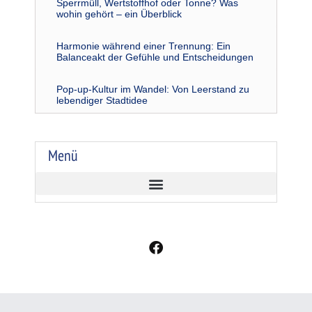
Sperrmüll, Wertstoffhof oder Tonne? Was
wohin gehört – ein Überblick
Harmonie während einer Trennung: Ein
Balanceakt der Gefühle und Entscheidungen
Pop-up-Kultur im Wandel: Von Leerstand zu
lebendiger Stadtidee
Menü
F
a
c
e
b