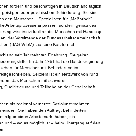
hen fördern und beschäftigen in Deutschland täglich
 geistigen oder psychischen Behinderung. Sie sind
an den Menschen – Spezialisten für „Maßarbeit“.
die Arbeitsprozesse anpassen, sondern genau das
zierung wird individuell an die Menschen mit Handicap
sen, der Vorsitzende der Bundesarbeitsgemeinschaft
chen (BAG:WfbM), auf eine Kurzformel.
chland seit Jahrzehnten Erfahrung. Sie gelten
gliederungshilfe. Im Jahr 1961 hat die Bundesregierung
tsleben für Menschen mit Behinderung im
estgeschrieben. Seitdem ist ein Netzwerk von rund
orden, das Menschen mit schweren
, Qualifizierung und Teilhabe an der Gesellschaft
chen als regional vernetzte Sozialunternehmen
inden. Sie haben den Auftrag, behinderten
m allgemeinen Arbeitsmarkt haben, ein
n und – wo es möglich ist – beim Übergang auf den
en.