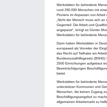
Werkstätten für behinderte Mensc
rund 290.000 Menschen mit einer
Pioniere im Anpassen von Arbeit 
„Nicht der Mensch muss sich an 
Gegenteil: Die Arbeit und Qualifi
angepasst“, bringt es Günter Mo
Werkstätten für behinderte Mens
Darin haben Werkstätten in Deuts
europaweit als Vorreiter der Ein
das Recht auf Teilhabe am Arbei
Bundessozialhilfegesetz (BSHG) f
2500 Einrichtungen aufgebaut w
Beeinträchtigungen Beschäftigung
bietet.
Werkstätten für behinderte Mens
unterstützen Kommunen und Geme
Menschen, die keinen Zugang zu
Beschäftigungsangebot zu mache
allgemeinen Arbeitsmarkt zu helf