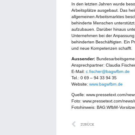
In den letzten Jahren wurde beso
Arbeitsplätze ausgebaut. Das hei
allgemeinen Arbeitsmarktes besch
behinderte Menschen unterstützt. D
aufzubauen. Darüber hinaus unte
Unternehmen bei der Anpassung d
behinderten Beschäftigten. Ein Pr
und neue Kompetenzen schafft.
Aussender:
Bundesarbeitsgemein
Ansprechpartner: Claudia Fische
E-Mail:
c.fischer@bagwfbm.de
Tel.: 0 69 – 94 33 94 35
Website:
www.bagwfbm.de
Quelle: www.pressetext.com/ne
Foto: www.pressetext.com/news
Fotohinweis: BAG:WfbM-Vorsitz
Zurück
ZURÜCK