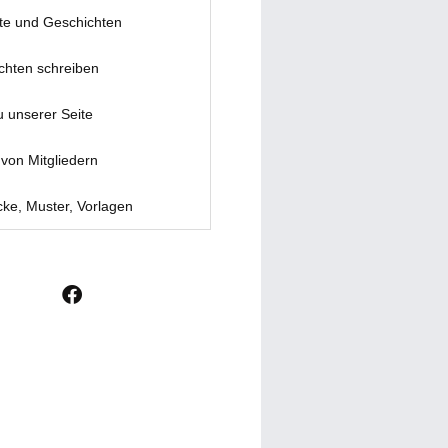
te und Geschichten
chten schreiben
u unserer Seite
von Mitgliedern
ke, Muster, Vorlagen
F
a
c
e
b
o
o
k