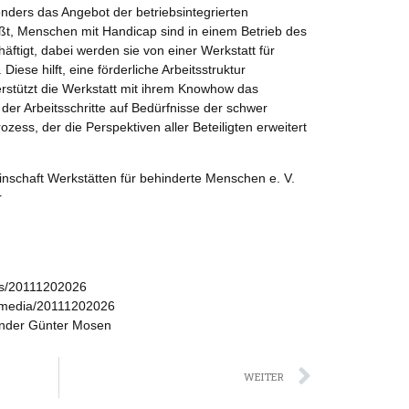
nders das Angebot der betriebsintegrierten
ßt, Menschen mit Handicap sind in einem Betrieb des
äftigt, dabei werden sie von einer Werkstatt für
iese hilft, eine förderliche Arbeitsstruktur
rstützt die Werkstatt mit ihrem Knowhow das
er Arbeitsschritte auf Bedürfnisse der schwer
ozess, der die Perspektiven aller Beteiligten erweitert
schaft Werkstätten für behinderte Menschen e. V.
r
ws/20111202026
/media/20111202026
ender Günter Mosen
Nächst
WEITER