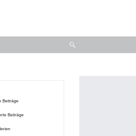
e Beiträge
erte Beiträge
lerien