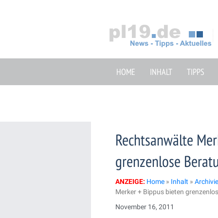
Zum
Inhalt
springen
HOME
INHALT
TIPPS
Rechtsanwälte Merk
grenzenlose Berat
ANZEIGE:
Home
»
Inhalt
»
Archivi
Merker + Bippus bieten grenzenlo
November 16, 2011