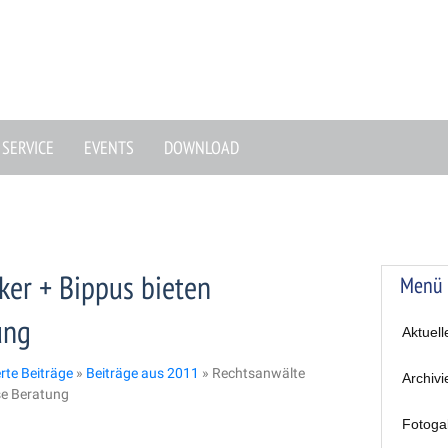
SERVICE
EVENTS
DOWNLOAD
er + Bippus bieten
Menü
ung
Aktuell
erte Beiträge
»
Beiträge aus 2011
»
Rechtsanwälte
Archivi
se Beratung
Fotoga