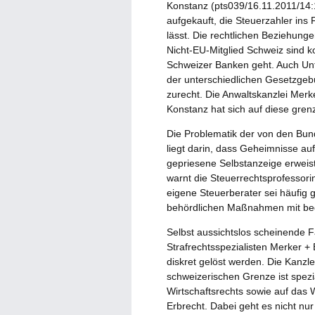
Konstanz (pts039/16.11.2011/14:
aufgekauft, die Steuerzahler in
lässt. Die rechtlichen Beziehu
Nicht-EU-Mitglied Schweiz sind k
Schweizer Banken geht. Auch Unt
der unterschiedlichen Gesetzge
zurecht. Die Anwaltskanzlei Merk
Konstanz hat sich auf diese gren
Die Problematik der von den Bu
liegt darin, dass Geheimnisse au
gepriesene Selbstanzeige erweist 
warnt die Steuerrechtsprofessorin
eigene Steuerberater sei häufig 
behördlichen Maßnahmen mit be
Selbst aussichtslos scheinende F
Strafrechtsspezialisten Merker 
diskret gelöst werden. Die Kanzle
schweizerischen Grenze ist spezia
Wirtschaftsrechts sowie auf das W
Erbrecht. Dabei geht es nicht nu