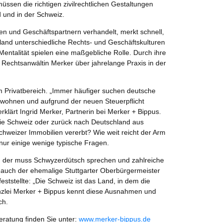
üssen die richtigen zivilrechtlichen Gestaltungen
 und in der Schweiz.
n und Geschäftspartnern verhandelt, merkt schnell,
land unterschiedliche Rechts- und Geschäftskulturen
Mentalität spielen eine maßgebliche Rolle. Durch ihre
 Rechtsanwältin Merker über jahrelange Praxis in der
m Privatbereich. „Immer häufiger suchen deutsche
z wohnen und aufgrund der neuen Steuerpflicht
erklärt Ingrid Merker, Partnerin bei Merker + Bippus.
die Schweiz oder zurück nach Deutschland aus
chweizer Immobilien vererbt? Wie weit reicht der Arm
nur einige wenige typische Fragen.
l, der muss Schwyzerdütsch sprechen und zahlreiche
auch der ehemalige Stuttgarter Oberbürgermeister
ststellte: „Die Schweiz ist das Land, in dem die
nzlei Merker + Bippus kennt diese Ausnahmen und
ch.
ratung finden Sie unter:
www.merker-bippus.de