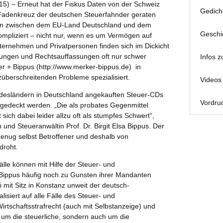
15) – Erneut hat der Fiskus Daten von der Schweiz
Gedich
s Fadenkreuz der deutschen Steuerfahnder geraten
ngen zwischen dem EU-Land Deutschland und dem
Geschi
ompliziert – nicht nur, wenn es um Vermögen auf
ernehmen und Privatpersonen finden sich im Dickicht
bungen und Rechtsauffassungen oft nur schwer
Infos z
er + Bippus
(http://www.merker-bippus.de) in
züberschreitenden Probleme spezialisiert.
Videos 
ndesländern in Deutschland angekauften Steuer-CDs
Vordruc
fgedeckt werden. „Die als probates Gegenmittel
sich dabei leider allzu oft als stumpfes Schwert“,
 und Steueranwältin Prof. Dr. Birgit Elsa Bippus. Der
genug selbst Betroffener und deshalb von
droht.
älle können mit Hilfe der Steuer- und
+ Bippus häufig noch zu Gunsten ihrer Mandanten
i mit Sitz in Konstanz unweit der deutsch-
lisiert auf alle Fälle des Steuer- und
irtschaftsstrafrecht (auch mit Selbstanzeige) und
r um die steuerliche, sondern auch um die