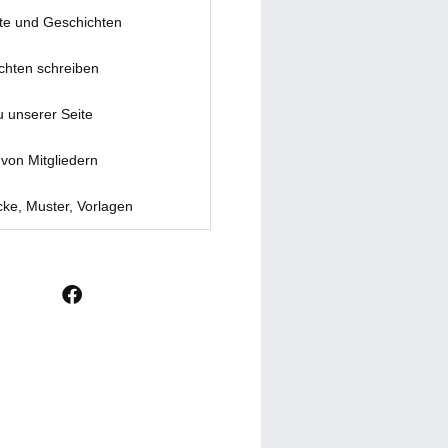
te und Geschichten
chten schreiben
u unserer Seite
von Mitgliedern
ke, Muster, Vorlagen
F
a
c
e
b
o
o
k