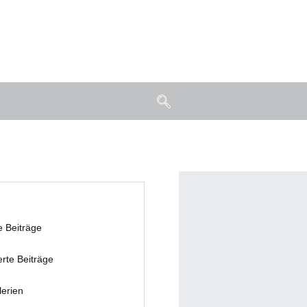
e Beiträge
erte Beiträge
lerien