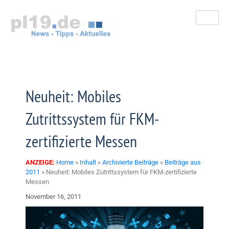
Zum
Inhalt
springen
Neuheit: Mobiles
Zutrittssystem für FKM-
zertifizierte Messen
ANZEIGE:
Home
»
Inhalt
»
Archivierte Beiträge
»
Beiträge aus
2011
»
Neuheit: Mobiles Zutrittssystem für FKM-zertifizierte
Messen
November 16, 2011