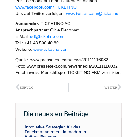
Per Facebook auf dem Laufenden bleiben:
www.facebook.com/TICKETINO
Uns auf Twitter verfolgen:
www.twitter.com/@ticketino
Aussender:
TICKETINO AG
Ansprechpartner: Olive Decorvet
E-Mail:
od@ticketino.com
Tel.: +41 43 500 40 80
Website:
www.ticketino.com
Quelle: www.pressetext.com/news/20111116032
Foto: www.pressetext.com/news/media/20111116032
Fotohinweis: MunichExpo: TICKETINO FKM-zertifiziert
Zurück
Näch
ZURÜCK
WEITER
Die neuesten Beiträge
Innovative Strategien für das
Druckmanagement in modernen
Batterielösungen