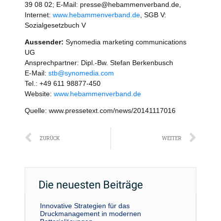
39 08 02; E-Mail: presse@hebammenverband.de,
Internet:
www.hebammenverband.de
, SGB V:
Sozialgesetzbuch V
Aussender:
Synomedia marketing communications
UG
Ansprechpartner: Dipl.-Bw. Stefan Berkenbusch
E-Mail:
stb@synomedia.com
Tel.: +49 611 98877-450
Website:
www.hebammenverband.de
Quelle: www.pressetext.com/news/20141117016
Zurück
Näc
ZURÜCK
WEITER
Die neuesten Beiträge
Innovative Strategien für das
Druckmanagement in modernen