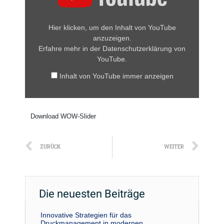
anzeigen
Hier klicken, um den Inhalt von YouTube
anzuzeigen.
Erfahre mehr in der
Datenschutzerklärung von
YouTube
.
Inhalt von YouTube immer anzeigen
Download WOW-Slider
Zurück
Näc
ZURÜCK
WEITER
Die neuesten Beiträge
Innovative Strategien für das
Druckmanagement in modernen